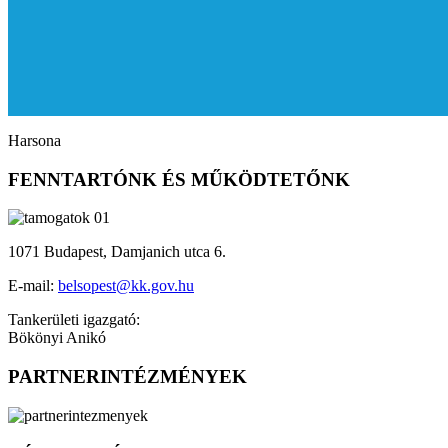
Harsona
FENNTARTÓNK ÉS MŰKÖDTETŐNK
1071 Budapest, Damjanich utca 6.
E-mail:
belsopest@kk.gov.hu
Tankerületi igazgató:
Bökönyi Anikó
PARTNERINTÉZMÉNYEK