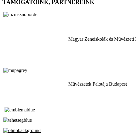
TÁMOGATÓINK, PARTNEREINK
Magyar Zeneiskolák és Művészeti 
Művészetek Palotája Budapest
Tóth Aladár Zeneiskola
Alapfokú Művészeti Iskola
Az Oktatási Hivatal Bázisintézménye
Akkreditált Kiváló Tehetségpont