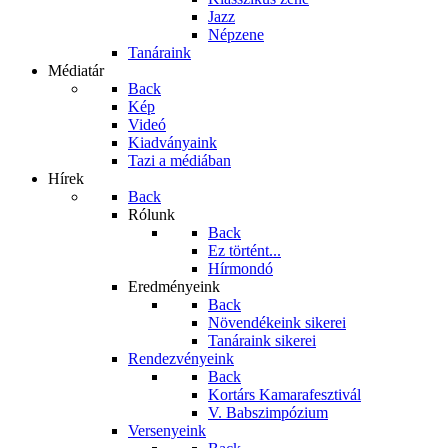
Jazz
Népzene
Tanáraink
Médiatár
Back
Kép
Videó
Kiadványaink
Tazi a médiában
Hírek
Back
Rólunk
Back
Ez történt...
Hírmondó
Eredményeink
Back
Növendékeink sikerei
Tanáraink sikerei
Rendezvényeink
Back
Kortárs Kamarafesztivál
V. Babszimpózium
Versenyeink