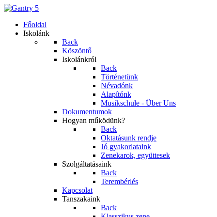
Főoldal
Iskolánk
Back
Köszöntő
Iskolánkról
Back
Történetünk
Névadónk
Alapítónk
Musikschule - Über Uns
Dokumentumok
Hogyan működünk?
Back
Oktatásunk rendje
Jó gyakorlataink
Zenekarok, együttesek
Szolgáltatásaink
Back
Terembérlés
Kapcsolat
Tanszakaink
Back
Klasszikus zene