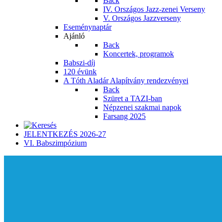
Back
IV. Országos Jazz-zenei Verseny
V. Országos Jazzverseny
Eseménynaptár
Ajánló
Back
Koncertek, programok
Babszi-díj
120 évünk
A Tóth Aladár Alapítvány rendezvényei
Back
Szüret a TAZI-ban
Népzenei szakmai napok
Farsang 2025
JELENTKEZÉS 2026-27
VI. Babszimpózium