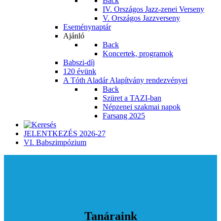
Back
IV. Országos Jazz-zenei Verseny
V. Országos Jazzverseny
Eseménynaptár
Ajánló
Back
Koncertek, programok
Babszi-díj
120 évünk
A Tóth Aladár Alapítvány rendezvényei
Back
Szüret a TAZI-ban
Népzenei szakmai napok
Farsang 2025
JELENTKEZÉS 2026-27
VI. Babszimpózium
Tanáraink