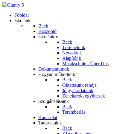
Főoldal
Iskolánk
Back
Köszöntő
Iskolánkról
Back
Történetünk
Névadónk
Alapítónk
Musikschule - Über Uns
Dokumentumok
Hogyan működünk?
Back
Oktatásunk rendje
Jó gyakorlataink
Zenekarok, együttesek
Szolgáltatásaink
Back
Terembérlés
Kapcsolat
Tanszakaink
Back
Klasszikus zene