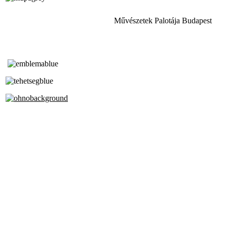
Művészetek Palotája Budapest
Tóth Aladár Zeneiskola
Alapfokú Művészeti Iskola
Az Oktatási Hivatal Bázisintézménye
Akkreditált Kiváló Tehetségpont
A Liszt Ferenc Zeneművészeti Egyetem
a Debreceni Egyetem és a
Pécsi Tudományegyetem Partneriskolája