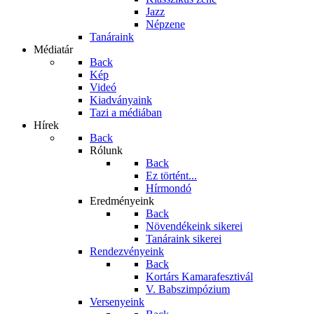
Jazz
Népzene
Tanáraink
Médiatár
Back
Kép
Videó
Kiadványaink
Tazi a médiában
Hírek
Back
Rólunk
Back
Ez történt...
Hírmondó
Eredményeink
Back
Növendékeink sikerei
Tanáraink sikerei
Rendezvényeink
Back
Kortárs Kamarafesztivál
V. Babszimpózium
Versenyeink