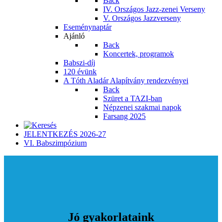
Back
IV. Országos Jazz-zenei Verseny
V. Országos Jazzverseny
Eseménynaptár
Ajánló
Back
Koncertek, programok
Babszi-díj
120 évünk
A Tóth Aladár Alapítvány rendezvényei
Back
Szüret a TAZI-ban
Népzenei szakmai napok
Farsang 2025
JELENTKEZÉS 2026-27
VI. Babszimpózium
Jó gyakorlataink