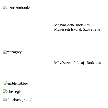
Magyar Zeneiskolák és
Művészeti Iskolák Szövetsége
Művészetek Palotája Budapest
Tóth Aladár Zeneiskola
Alapfokú Művészeti Iskola
Az Oktatási Hivatal Bázisintézménye
Akkreditált Kiváló Tehetségpont
A Liszt Ferenc Zeneművészeti Egyetem