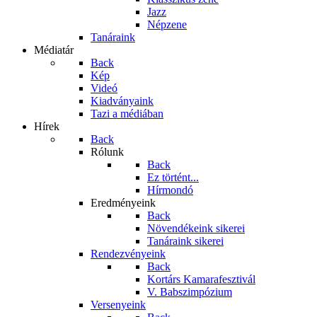
Jazz
Népzene
Tanáraink
Médiatár
Back
Kép
Videó
Kiadványaink
Tazi a médiában
Hírek
Back
Rólunk
Back
Ez történt...
Hírmondó
Eredményeink
Back
Növendékeink sikerei
Tanáraink sikerei
Rendezvényeink
Back
Kortárs Kamarafesztivál
V. Babszimpózium
Versenyeink