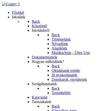
Főoldal
Iskolánk
Back
Köszöntő
Iskolánkról
Back
Történetünk
Névadónk
Alapítónk
Musikschule - Über Uns
Dokumentumok
Hogyan működünk?
Back
Oktatásunk rendje
Jó gyakorlataink
Zenekarok, együttesek
Szolgáltatásaink
Back
Terembérlés
Kapcsolat
Tanszakaink
Back
Klasszikus zene