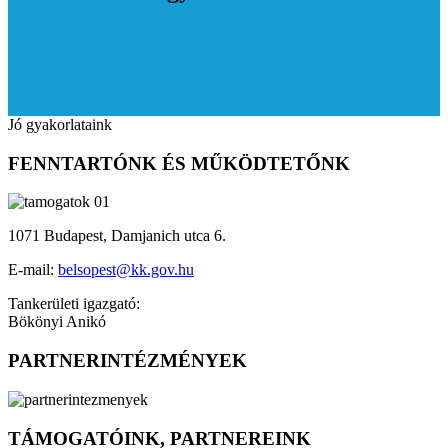
Jó gyakorlataink
FENNTARTÓNK ÉS MŰKÖDTETŐNK
1071 Budapest, Damjanich utca 6.
E-mail:
belsopest@kk.gov.hu
Tankerületi igazgató:
Bökönyi Anikó
PARTNERINTÉZMÉNYEK
TÁMOGATÓINK, PARTNEREINK