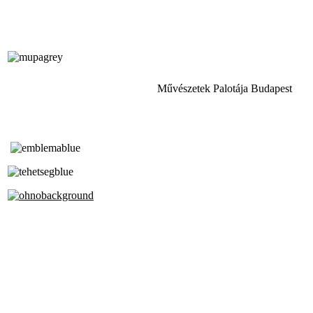
Művészetek Palotája Budapest
Tóth Aladár Zeneiskola
Alapfokú Művészeti Iskola
Az Oktatási Hivatal Bázisintézménye
Akkreditált Kiváló Tehetségpont
A Liszt Ferenc Zeneművészeti Egyetem
a Debreceni Egyetem és a
Pécsi Tudományegyetem Partneriskolája