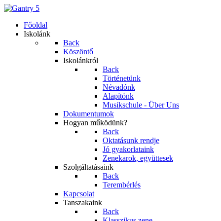
Főoldal
Iskolánk
Back
Köszöntő
Iskolánkról
Back
Történetünk
Névadónk
Alapítónk
Musikschule - Über Uns
Dokumentumok
Hogyan működünk?
Back
Oktatásunk rendje
Jó gyakorlataink
Zenekarok, együttesek
Szolgáltatásaink
Back
Terembérlés
Kapcsolat
Tanszakaink
Back
Klasszikus zene