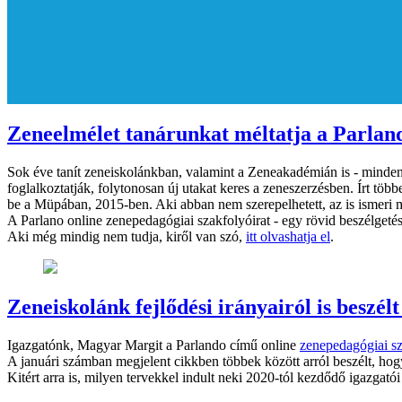
Zeneelmélet tanárunkat méltatja a Parland
Sok éve tanít zeneiskolánkban, valamint a Zeneakadémián is - minde
foglalkoztatják, folytonosan új utakat keres a zeneszerzésben. Írt tö
be a Müpában, 2015-ben. Aki abban nem szerepelhetett, az is ismeri 
A Parlano online zenepedagógiai szakfolyóirat - egy rövid beszélgetéss
Aki még mindig nem tudja, kiről van szó,
itt olvashatja el
.
Zeneiskolánk fejlődési irányairól is besz
Igazgatónk, Magyar Margit a Parlando című online
zenepedagógiai sz
A januári számban megjelent cikkben többek között arról beszélt, hogy
Kitért arra is, milyen tervekkel indult neki 2020-tól kezdődő igazgat