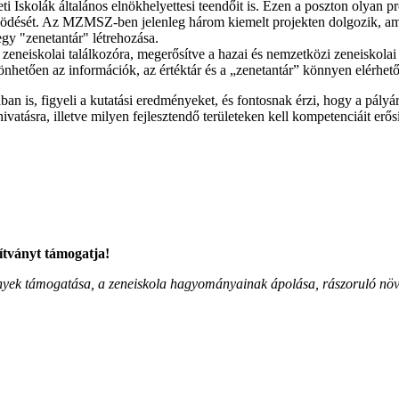
i Iskolák általános elnökhelyettesi teendőit is. Ezen a poszton olyan pr
ködését. Az MZMSZ-ben jelenleg három kiemelt projekten dolgozik, amel
gy "zenetantár" létrehozása.
 zeneiskolai találkozóra, megerősítve a hazai és nemzetközi zeneiskola
önhetően az információk, az értéktár és a „zenetantár” könnyen elérhet
 is, figyeli a kutatási eredményeket, és fontosnak érzi, hogy a pályár
atásra, illetve milyen fejlesztendő területeken kell kompetenciáit erősí
ítványt támogatja!
zvények támogatása, a zeneiskola hagyományainak ápolása, rászoruló n