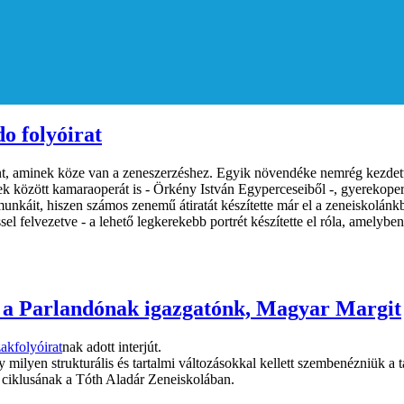
o folyóirat
nt, aminek köze van a zeneszerzéshez. Egyik növendéke nemrég kezdett
bbek között kamaraoperát is - Örkény István Egyperceseiből -, gyerekope
munkáit, hiszen számos zenemű átiratát készítette már el a zeneiskolá
el felvezetve - a lehető legkerekebb portrét készítette el róla, amelyb
élt a Parlandónak igazgatónk, Magyar Margit
akfolyóirat
nak adott interjút.
 milyen strukturális és tartalmi változásokkal kellett szembenézniük a 
ói ciklusának a Tóth Aladár Zeneiskolában.