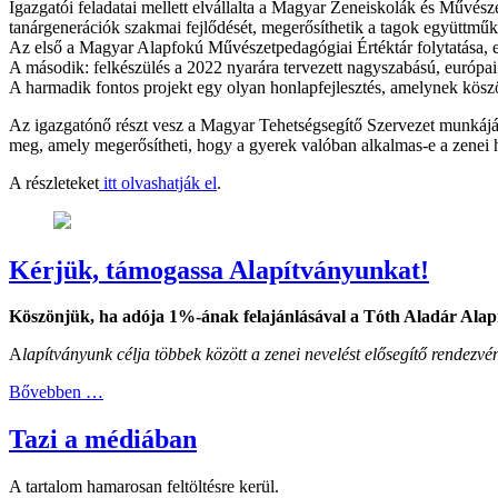
Igazgatói feladatai mellett elvállalta a Magyar Zeneiskolák és Művészet
tanárgenerációk szakmai fejlődését, megerősíthetik a tagok együttmű
Az első a Magyar Alapfokú Művészetpedagógiai Értéktár folytatása, e
A második: felkészülés a 2022 nyarára tervezett nagyszabású, európai
A harmadik fontos projekt egy olyan honlapfejlesztés, amelynek kösz
Az igazgatónő részt vesz a Magyar Tehetségsegítő Szervezet munkájában
meg, amely megerősítheti, hogy a gyerek valóban alkalmas-e a zenei hiv
A részleteket
itt olvashatják el
.
Kérjük, támogassa Alapítványunkat!
Köszönjük, ha adója 1%-ának felajánlásával a Tóth Aladár Alap
A
lapítványunk célja többek között a zenei nevelést elősegítő rende
Bővebben …
Tazi a médiában
A tartalom hamarosan feltöltésre kerül.