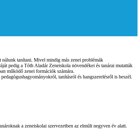
 nálunk tanítani. Mivel mindig más zenei problémák
ráját pedig a Tóth Aladár Zeneiskola növendékei és tanárai mutatták
nkban működő zenei formációk számára.
en pedagógushagyományokról, tanításról és hangszerelésről is beszél.
tanároknak a zeneiskolai szervezetben az elmúlt negyven év alatt.