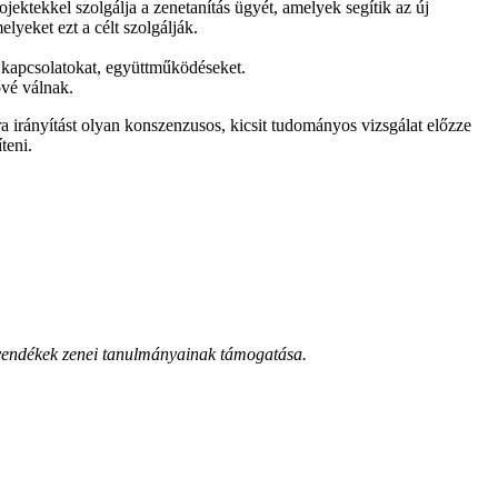
ojektekkel szolgálja a zenetanítás ügyét, amelyek segítik az új
yeket ezt a célt szolgálják.
i kapcsolatokat, együttműködéseket.
ővé válnak.
a irányítást olyan konszenzusos, kicsit tudományos vizsgálat előzze
teni.
övendékek zenei tanulmányainak támogatása.