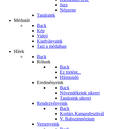
Jazz
Népzene
Tanáraink
Médiatár
Back
Kép
Videó
Kiadványaink
Tazi a médiában
Hírek
Back
Rólunk
Back
Ez történt...
Hírmondó
Eredményeink
Back
Növendékeink sikerei
Tanáraink sikerei
Rendezvényeink
Back
Kortárs Kamarafesztivál
V. Babszimpózium
Versenyeink