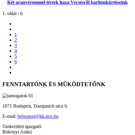
Két aranyéremmel tértek haza Vecsésről baritonkürtöseink
1. oldal / 6
1
2
3
4
5
6
FENNTARTÓNK ÉS MŰKÖDTETŐNK
1071 Budapest, Damjanich utca 6.
E-mail:
belsopest@kk.gov.hu
Tankerületi igazgató:
Bökönyi Anikó