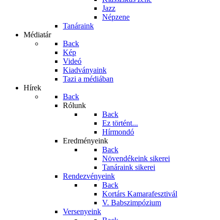
Jazz
Népzene
Tanáraink
Médiatár
Back
Kép
Videó
Kiadványaink
Tazi a médiában
Hírek
Back
Rólunk
Back
Ez történt...
Hírmondó
Eredményeink
Back
Növendékeink sikerei
Tanáraink sikerei
Rendezvényeink
Back
Kortárs Kamarafesztivál
V. Babszimpózium
Versenyeink