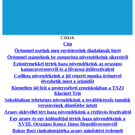
Cikkek
Cím
Örömmel osztjuk meg együtteseink diadalának hírét
Örömmel számolunk be zongorista növendékeink sikereiről
Ezüstérmekkel tértek haza növendékeink az országos
kamaraversenyről és a fővárosi ütőfesztiválról
Csellista növendékeink a jól végzett munka örömével
élvezhetik most a szünidőt
Kiemelten jól fújt a pesterzsébeti zeneiskolában a TAZI
Klarinét Trió
Sokoldalúan tehetséges növendékünk a továbbképzős tanulók
versenyének döntőjébe jutott
Arany oklevéllel tért haza növendékünk a rézfúvós fesztiválról
Egy arany és egy különdíjjal tértek haza növendékeink a
XVIII. Országos Koncz János Hegedűversenyről
Bokor Bori cimbalomjátéka arany minősítést érdemelt