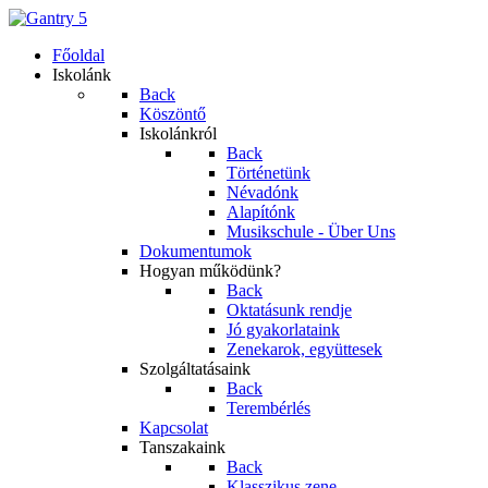
Főoldal
Iskolánk
Back
Köszöntő
Iskolánkról
Back
Történetünk
Névadónk
Alapítónk
Musikschule - Über Uns
Dokumentumok
Hogyan működünk?
Back
Oktatásunk rendje
Jó gyakorlataink
Zenekarok, együttesek
Szolgáltatásaink
Back
Terembérlés
Kapcsolat
Tanszakaink
Back
Klasszikus zene