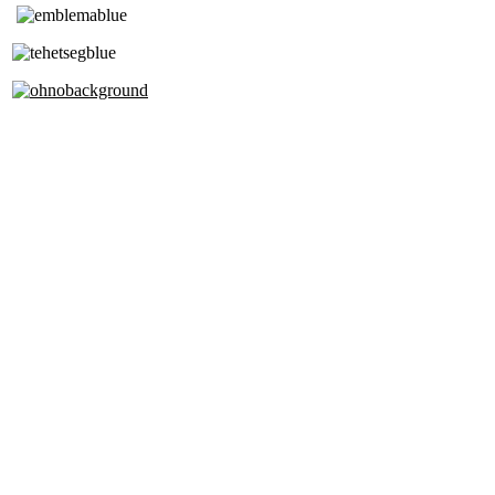
Tóth Aladár Zeneiskola
Alapfokú Művészeti Iskola
Az Oktatási Hivatal Bázisintézménye
Akkreditált Kiváló Tehetségpont
A Liszt Ferenc Zeneművészeti Egyetem
a Debreceni Egyetem és a
Pécsi Tudományegyetem Partneriskolája
Cím: 1063 Budapest, Szív u. 19-21.
Telefon: