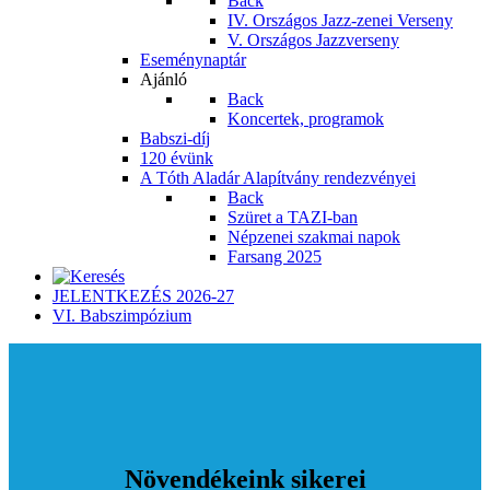
Back
IV. Országos Jazz-zenei Verseny
V. Országos Jazzverseny
Eseménynaptár
Ajánló
Back
Koncertek, programok
Babszi-díj
120 évünk
A Tóth Aladár Alapítvány rendezvényei
Back
Szüret a TAZI-ban
Népzenei szakmai napok
Farsang 2025
JELENTKEZÉS 2026-27
VI. Babszimpózium
Növendékeink sikerei