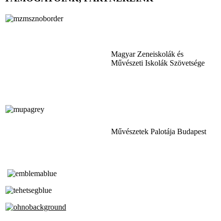
Magyar Zeneiskolák és
Művészeti Iskolák Szövetsége
Művészetek Palotája Budapest
Tóth Aladár Zeneiskola
Alapfokú Művészeti Iskola
Az Oktatási Hivatal Bázisintézménye
Akkreditált Kiváló Tehetségpont
A Liszt Ferenc Zeneművészeti Egyetem