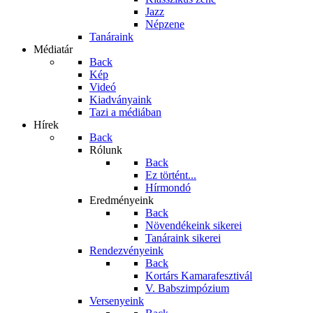
Jazz
Népzene
Tanáraink
Médiatár
Back
Kép
Videó
Kiadványaink
Tazi a médiában
Hírek
Back
Rólunk
Back
Ez történt...
Hírmondó
Eredményeink
Back
Növendékeink sikerei
Tanáraink sikerei
Rendezvényeink
Back
Kortárs Kamarafesztivál
V. Babszimpózium
Versenyeink