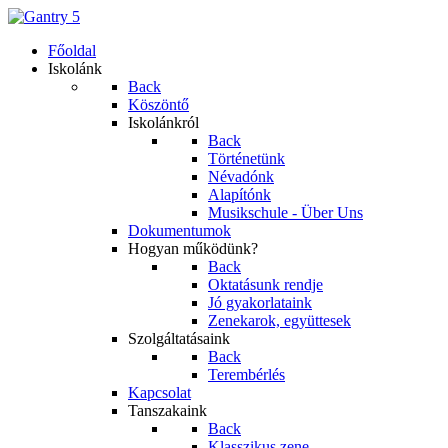
Főoldal
Iskolánk
Back
Köszöntő
Iskolánkról
Back
Történetünk
Névadónk
Alapítónk
Musikschule - Über Uns
Dokumentumok
Hogyan működünk?
Back
Oktatásunk rendje
Jó gyakorlataink
Zenekarok, együttesek
Szolgáltatásaink
Back
Terembérlés
Kapcsolat
Tanszakaink
Back
Klasszikus zene