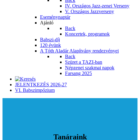
Back
IV. Országos Jazz-zenei Verseny
V. Országos Jazzverseny
Eseménynaptár
Ajánló
Back
Koncertek, programok
Babszi-díj
120 évünk
A Tóth Aladár Alapítvány rendezvényei
Back
Szüret a TAZI-ban
Népzenei szakmai napok
Farsang 2025
JELENTKEZÉS 2026-27
VI. Babszimpózium
Tanáraink