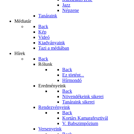
Jazz
Népzene
Tanáraink
Médiatár
Back
Kép
Videó
Kiadványaink
Tazi a médiában
Hírek
Back
Rólunk
Back
Ez történt...
Hírmondó
Eredményeink
Back
Növendékeink sikerei
Tanáraink sikerei
Rendezvényeink
Back
Kortárs Kamarafesztivál
V. Babszimpózium
Versenyeink