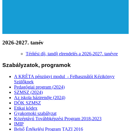
2026-2027. tanév
Térítési díj, tandíj elrendelés a 2026-2027. tanévre
Szabályzatok, programok
A KRÉTA pénzügyi modul - Felhasználói Kézikönyv
Szülőknek
Pedagógiai program (2024)
SZMSZ (2024)
Az iskola házirendje (2024)
DÖK SZMSZ
Etikai kódex
Gyakornoki szabályzat
Középtávú Továbbképzési Program 2018-2023
IMIP
Belső Értékelési Program TAZI 2016