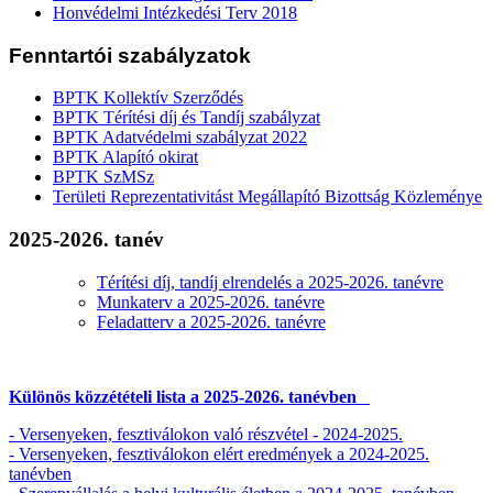
Honvédelmi Intézkedési Terv 2018
Fenntartói szabályzatok
BPTK Kollektív Szerződés
BPTK Térítési díj és Tandíj szabályzat
BPTK Adatvédelmi szabályzat 2022
BPTK Alapító okirat
BPTK SzMSz
Területi Reprezentativitást Megállapító Bizottság Közleménye
2025-2026. tanév
Térítési díj, tandíj elrendelés a 2025-2026. tanévre
Munkaterv a 2025-2026. tanévre
Feladatterv a 2025-2026. tanévre
Különös közzétételi lista a 2025-2026. tanévben
-
Versenyeken, fesztiválokon való részvétel - 2024-2025.
-
Versenyeken, fesztiválokon elért eredmények a 2024-2025.
tanévben