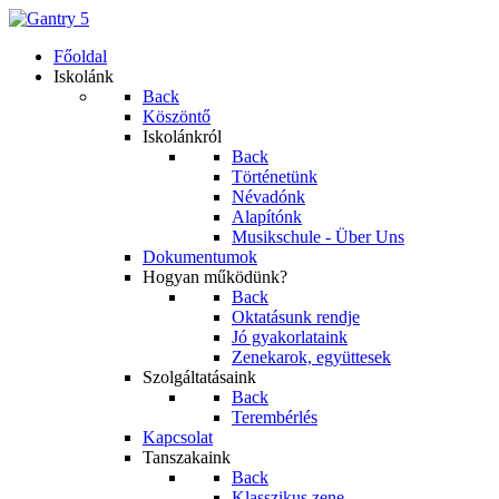
Főoldal
Iskolánk
Back
Köszöntő
Iskolánkról
Back
Történetünk
Névadónk
Alapítónk
Musikschule - Über Uns
Dokumentumok
Hogyan működünk?
Back
Oktatásunk rendje
Jó gyakorlataink
Zenekarok, együttesek
Szolgáltatásaink
Back
Terembérlés
Kapcsolat
Tanszakaink
Back
Klasszikus zene