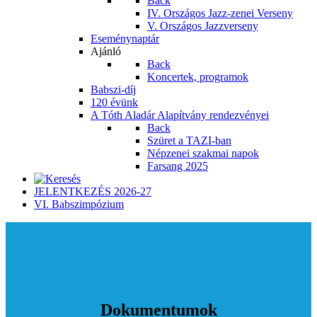
Back
IV. Országos Jazz-zenei Verseny
V. Országos Jazzverseny
Eseménynaptár
Ajánló
Back
Koncertek, programok
Babszi-díj
120 évünk
A Tóth Aladár Alapítvány rendezvényei
Back
Szüret a TAZI-ban
Népzenei szakmai napok
Farsang 2025
JELENTKEZÉS 2026-27
VI. Babszimpózium
Dokumentumok