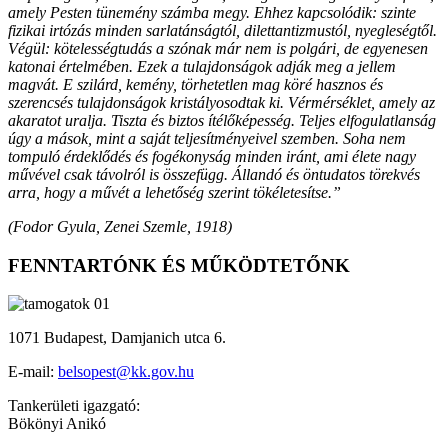
amely Pesten tünemény számba megy. Ehhez kapcsolódik: szinte
fizikai irtózás minden sarlatánságtól, dilettantizmustól, nyegleségtől.
Végül: kötelességtudás a szónak már nem is polgári, de egyenesen
katonai értelmében. Ezek a tulajdonságok adják meg a jellem
magvát. E szilárd, kemény, törhetetlen mag köré hasznos és
szerencsés tulajdonságok kristályosodtak ki. Vérmérséklet, amely az
akaratot uralja. Tiszta és biztos ítélőképesség. Teljes elfogulatlanság
úgy a mások, mint a saját teljesítményeivel szemben. Soha nem
tompuló érdeklődés és fogékonyság minden iránt, ami élete nagy
művével csak távolról is összefügg. Állandó és öntudatos törekvés
arra, hogy a művét a lehetőség szerint tökéletesítse.”
(Fodor Gyula, Zenei Szemle, 1918)
FENNTARTÓNK ÉS MŰKÖDTETŐNK
1071 Budapest, Damjanich utca 6.
E-mail:
belsopest@kk.gov.hu
Tankerületi igazgató:
Bökönyi Anikó