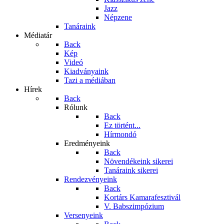
Jazz
Népzene
Tanáraink
Médiatár
Back
Kép
Videó
Kiadványaink
Tazi a médiában
Hírek
Back
Rólunk
Back
Ez történt...
Hírmondó
Eredményeink
Back
Növendékeink sikerei
Tanáraink sikerei
Rendezvényeink
Back
Kortárs Kamarafesztivál
V. Babszimpózium
Versenyeink