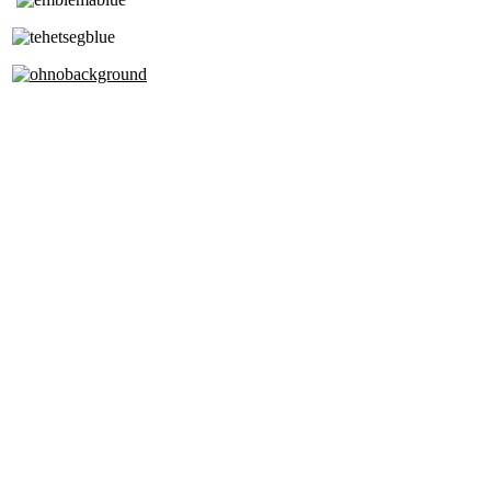
Tóth Aladár Zeneiskola
Alapfokú Művészeti Iskola
Az Oktatási Hivatal Bázisintézménye
Akkreditált Kiváló Tehetségpont
A Liszt Ferenc Zeneművészeti Egyetem
a Debreceni Egyetem és a
Pécsi Tudományegyetem Partneriskolája
Cím: 1063 Budapest, Szív u. 19-21.
Telefon: