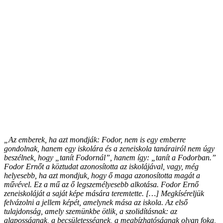
„Az emberek, ha azt mondják: Fodor, nem is egy emberre
gondolnak, hanem egy iskolára és a zeneiskola tanárairól nem úgy
beszélnek, hogy „tanít Fodornál”, hanem így: „tanít a Fodorban.”
Fodor Ernőt a köztudat azonosította az iskolájával, vagy, még
helyesebb, ha azt mondjuk, hogy ő maga azonosította magát a
művével. Ez a mű az ő legszemélyesebb alkotása. Fodor Ernő
zeneiskoláját a saját képe mására teremtette. […] Megkíséreljük
felvázolni a jellem képét, amelynek mása az iskola. Az első
tulajdonság, amely szemünkbe ötlik, a szolidításnak: az
alaposságnak, a becsületességnek, a megbízhatóságnak olyan foka,