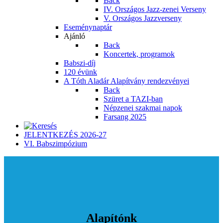
Back
IV. Országos Jazz-zenei Verseny
V. Országos Jazzverseny
Eseménynaptár
Ajánló
Back
Koncertek, programok
Babszi-díj
120 évünk
A Tóth Aladár Alapítvány rendezvényei
Back
Szüret a TAZI-ban
Népzenei szakmai napok
Farsang 2025
JELENTKEZÉS 2026-27
VI. Babszimpózium
Alapítónk