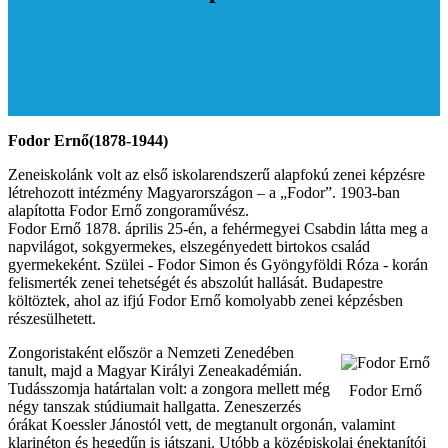
Fodor Ernő
(1878-1944)
Zeneiskolánk volt az első iskolarendszerű alapfokú zenei képzésre
létrehozott intézmény Magyarországon – a „Fodor”. 1903-ban
alapította Fodor Ernő zongoraművész.
Fodor Ernő 1878. április 25-én, a fehérmegyei Csabdin látta meg a
napvilágot, sokgyermekes, elszegényedett birtokos család
gyermekeként. Szülei - Fodor Simon és Gyöngyföldi Róza - korán
felismerték zenei tehetségét és abszolút hallását. Budapestre
költöztek, ahol az ifjú Fodor Ernő komolyabb zenei képzésben
részesülhetett.
Zongoristaként először a Nemzeti Zenedében
tanult, majd a Magyar Királyi Zeneakadémián.
Tudásszomja határtalan volt: a zongora mellett még
Fodor Ernő
négy tanszak stúdiumait hallgatta. Zeneszerzés
órákat Koessler Jánostól vett, de megtanult orgonán, valamint
klarinéton és hegedűn is játszani. Utóbb a középiskolai énektanítói