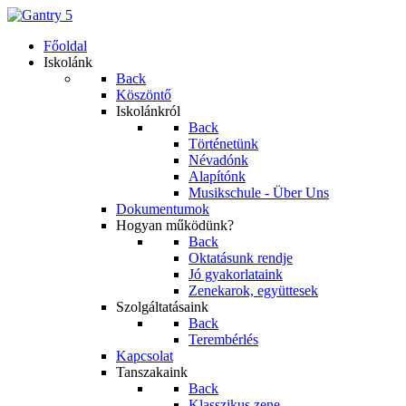
Főoldal
Iskolánk
Back
Köszöntő
Iskolánkról
Back
Történetünk
Névadónk
Alapítónk
Musikschule - Über Uns
Dokumentumok
Hogyan működünk?
Back
Oktatásunk rendje
Jó gyakorlataink
Zenekarok, együttesek
Szolgáltatásaink
Back
Terembérlés
Kapcsolat
Tanszakaink
Back
Klasszikus zene