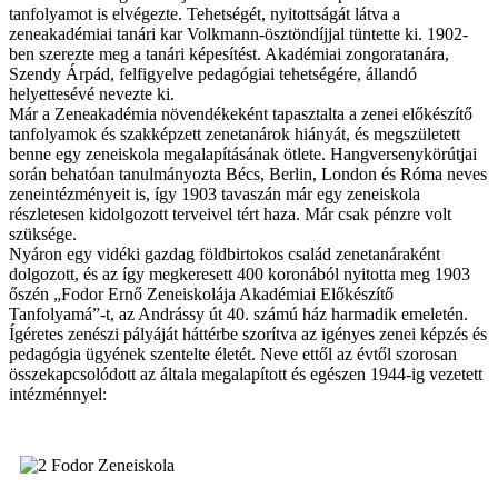
tanfolyamot is elvégezte. Tehetségét, nyitottságát látva a
zeneakadémiai tanári kar Volkmann-ösztöndíjjal tüntette ki. 1902-
ben szerezte meg a tanári képesítést. Akadémiai zongoratanára,
Szendy Árpád, felfigyelve pedagógiai tehetségére, állandó
helyettesévé nevezte ki.
Már a Zeneakadémia növendékeként tapasztalta a zenei előkészítő
tanfolyamok és szakképzett zenetanárok hiányát, és megszületett
benne egy zeneiskola megalapításának ötlete. Hangversenykörútjai
során behatóan tanulmányozta Bécs, Berlin, London és Róma neves
zeneintézményeit is, így 1903 tavaszán már egy zeneiskola
részletesen kidolgozott terveivel tért haza. Már csak pénzre volt
szüksége.
Nyáron egy vidéki gazdag földbirtokos család zenetanáraként
dolgozott, és az így megkeresett 400 koronából nyitotta meg 1903
őszén „Fodor Ernő Zeneiskolája Akadémiai Előkészítő
Tanfolyamá”-t, az Andrássy út 40. számú ház harmadik emeletén.
Ígéretes zenészi pályáját háttérbe szorítva az igényes zenei képzés és
pedagógia ügyének szentelte életét. Neve ettől az évtől szorosan
összekapcsolódott az általa megalapított és egészen 1944-ig vezetett
intézménnyel: