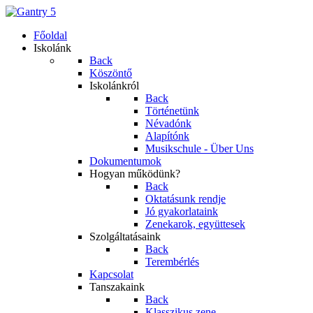
Főoldal
Iskolánk
Back
Köszöntő
Iskolánkról
Back
Történetünk
Névadónk
Alapítónk
Musikschule - Über Uns
Dokumentumok
Hogyan működünk?
Back
Oktatásunk rendje
Jó gyakorlataink
Zenekarok, együttesek
Szolgáltatásaink
Back
Terembérlés
Kapcsolat
Tanszakaink
Back
Klasszikus zene