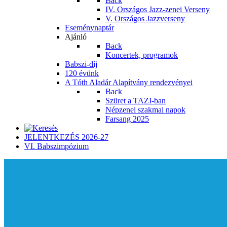
Back
IV. Országos Jazz-zenei Verseny
V. Országos Jazzverseny
Eseménynaptár
Ajánló
Back
Koncertek, programok
Babszi-díj
120 évünk
A Tóth Aladár Alapítvány rendezvényei
Back
Szüret a TAZI-ban
Népzenei szakmai napok
Farsang 2025
JELENTKEZÉS 2026-27
VI. Babszimpózium