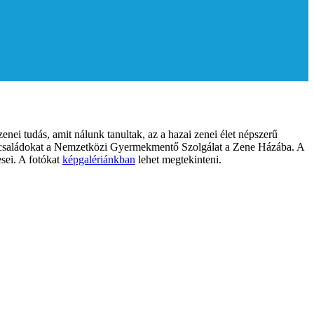
i tudás, amit nálunk tanultak, az a hazai zenei élet népszerű
 a családokat a Nemzetközi Gyermekmentő Szolgálat a Zene Házába. A
esei. A fotókat
képgalériánkban
lehet megtekinteni.