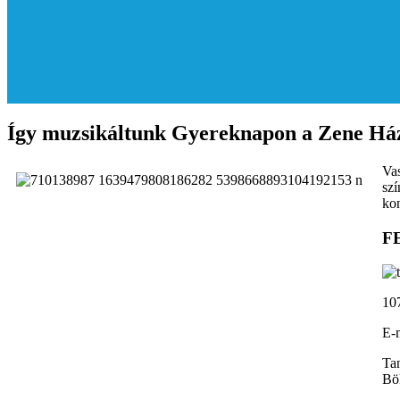
Így muzsikáltunk Gyereknapon a Zene Há
Vas
szí
kon
F
10
E-
Tan
Bö