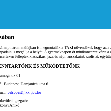
zában
árnap három műfajban is megmutatták a TAZI növendékei, hogy az a zene
npadain is megállja a helyét. A gyermeknapon öt minikoncertre várta
certeken felléptek klasszikus, jazz és népi tanszakaink szólistái, együtt
ENNTARTÓNK ÉS MŰKÖDTETŐNK
71 Budapest, Damjanich utca 6.
mail:
belsopest@kk.gov.hu
kerületi igazgató:
könyi Anikó