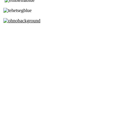
Tóth Aladár Zeneiskola
Alapfokú Művészeti Iskola
Az Oktatási Hivatal Bázisintézménye
Akkreditált Kiváló Tehetségpont
A Liszt Ferenc Zeneművészeti Egyetem
a Debreceni Egyetem és a
Pécsi Tudományegyetem Partneriskolája
Cím: 1063 Budapest, Szív u. 19-21.
Telefon: