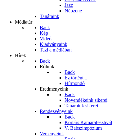
Jazz
Népzene
Tanáraink
Médiatár
Back
Kép
Videó
Kiadványaink
Tazi a médiában
Hírek
Back
Rólunk
Back
Ez történt...
Hírmondó
Eredményeink
Back
Növendékeink sikerei
Tanáraink sikerei
Rendezvényeink
Back
Kortárs Kamarafesztivál
V. Babszimpózium
Versenyeink