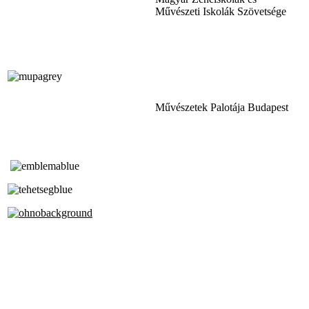
Művészeti Iskolák Szövetsége
Művészetek Palotája Budapest
Tóth Aladár Zeneiskola
Alapfokú Művészeti Iskola
Az Oktatási Hivatal Bázisintézménye
Akkreditált Kiváló Tehetségpont
A Liszt Ferenc Zeneművészeti Egyetem
a Debreceni Egyetem és a
Pécsi Tudományegyetem Partneriskolája