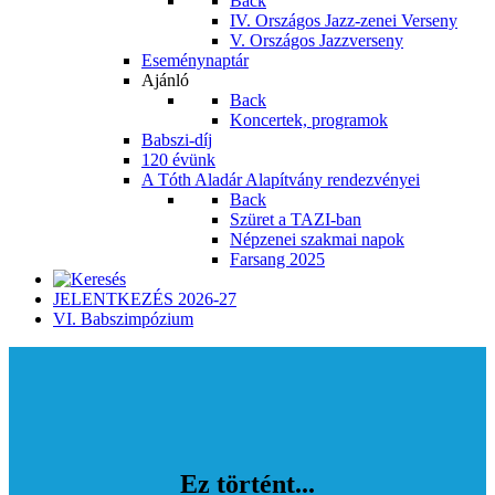
Back
IV. Országos Jazz-zenei Verseny
V. Országos Jazzverseny
Eseménynaptár
Ajánló
Back
Koncertek, programok
Babszi-díj
120 évünk
A Tóth Aladár Alapítvány rendezvényei
Back
Szüret a TAZI-ban
Népzenei szakmai napok
Farsang 2025
JELENTKEZÉS 2026-27
VI. Babszimpózium
Ez történt...