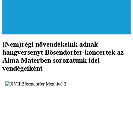
(Nem)régi növendékeink adnak
hangversenyt Bösendorfer-koncertek az
Alma Materben sorozatunk idei
vendégeiként