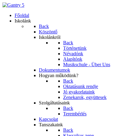
Főoldal
Iskolánk
Back
Köszöntő
Iskolánkról
Back
Történetünk
Névadónk
Alapítónk
Musikschule - Über Uns
Dokumentumok
Hogyan működünk?
Back
Oktatásunk rendje
Jó gyakorlataink
Zenekarok, együttesek
Szolgáltatásaink
Back
Terembérlés
Kapcsolat
Tanszakaink
Back
Klasszikus zene