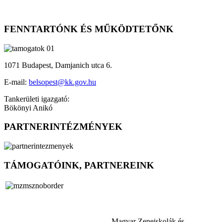
FENNTARTÓNK ÉS MŰKÖDTETŐNK
1071 Budapest, Damjanich utca 6.
E-mail:
belsopest@kk.gov.hu
Tankerületi igazgató:
Bökönyi Anikó
PARTNERINTÉZMÉNYEK
TÁMOGATÓINK, PARTNEREINK
Magyar Zeneiskolák és