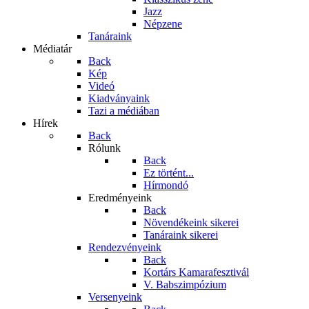
Jazz
Népzene
Tanáraink
Médiatár
Back
Kép
Videó
Kiadványaink
Tazi a médiában
Hírek
Back
Rólunk
Back
Ez történt...
Hírmondó
Eredményeink
Back
Növendékeink sikerei
Tanáraink sikerei
Rendezvényeink
Back
Kortárs Kamarafesztivál
V. Babszimpózium
Versenyeink