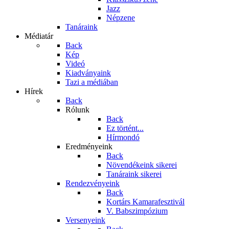
Jazz
Népzene
Tanáraink
Médiatár
Back
Kép
Videó
Kiadványaink
Tazi a médiában
Hírek
Back
Rólunk
Back
Ez történt...
Hírmondó
Eredményeink
Back
Növendékeink sikerei
Tanáraink sikerei
Rendezvényeink
Back
Kortárs Kamarafesztivál
V. Babszimpózium
Versenyeink