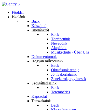
Főoldal
Iskolánk
Back
Köszöntő
Iskolánkról
Back
Történetünk
Névadónk
Alapítónk
Musikschule - Über Uns
Dokumentumok
Hogyan működünk?
Back
Oktatásunk rendje
Jó gyakorlataink
Zenekarok, együttesek
Szolgáltatásaink
Back
Terembérlés
Kapcsolat
Tanszakaink
Back
Klasszikus zene