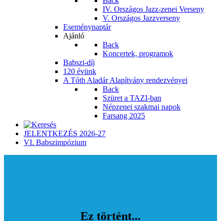
Back
IV. Országos Jazz-zenei Verseny
V. Országos Jazzverseny
Eseménynaptár
Ajánló
Back
Koncertek, programok
Babszi-díj
120 évünk
A Tóth Aladár Alapítvány rendezvényei
Back
Szüret a TAZI-ban
Népzenei szakmai napok
Farsang 2025
JELENTKEZÉS 2026-27
VI. Babszimpózium
Ez történt...