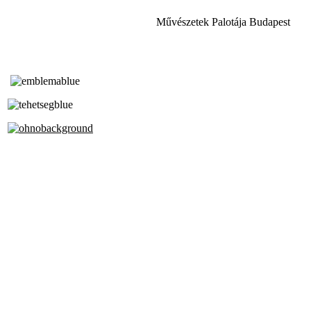
Művészetek Palotája Budapest
Tóth Aladár Zeneiskola
Alapfokú Művészeti Iskola
Az Oktatási Hivatal Bázisintézménye
Akkreditált Kiváló Tehetségpont
A Liszt Ferenc Zeneművészeti Egyetem
a Debreceni Egyetem és a
Pécsi Tudományegyetem Partneriskolája