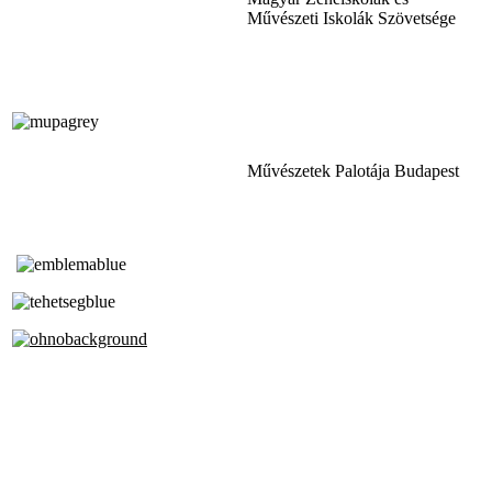
Művészeti Iskolák Szövetsége
Művészetek Palotája Budapest
Tóth Aladár Zeneiskola
Alapfokú Művészeti Iskola
Az Oktatási Hivatal Bázisintézménye
Akkreditált Kiváló Tehetségpont
A Liszt Ferenc Zeneművészeti Egyetem
a Debreceni Egyetem és a
Pécsi Tudományegyetem Partneriskolája