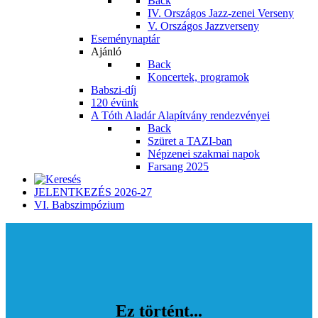
Back
IV. Országos Jazz-zenei Verseny
V. Országos Jazzverseny
Eseménynaptár
Ajánló
Back
Koncertek, programok
Babszi-díj
120 évünk
A Tóth Aladár Alapítvány rendezvényei
Back
Szüret a TAZI-ban
Népzenei szakmai napok
Farsang 2025
JELENTKEZÉS 2026-27
VI. Babszimpózium
Ez történt...