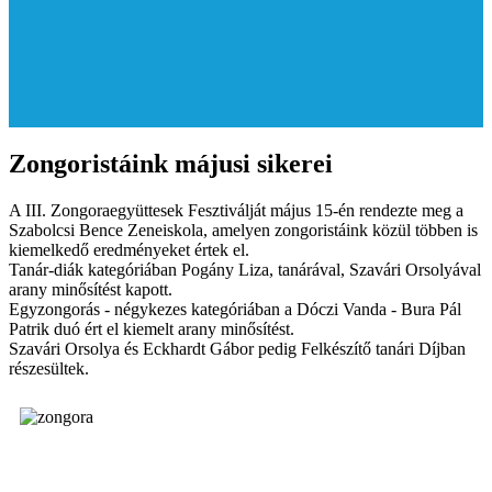
Zongoristáink májusi sikerei
A III. Zongoraegyüttesek Fesztiválját május 15-én rendezte meg a
Szabolcsi Bence Zeneiskola, amelyen zongoristáink közül többen is
kiemelkedő eredményeket értek el.
Tanár-diák kategóriában Pogány Liza, tanárával, Szavári Orsolyával
arany minősítést kapott.
Egyzongorás - négykezes kategóriában a Dóczi Vanda - Bura Pál
Patrik duó ért el kiemelt arany minősítést.
Szavári Orsolya és Eckhardt Gábor pedig Felkészítő tanári Díjban
részesültek.