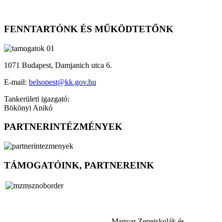
FENNTARTÓNK ÉS MŰKÖDTETŐNK
1071 Budapest, Damjanich utca 6.
E-mail:
belsopest@kk.gov.hu
Tankerületi igazgató:
Bökönyi Anikó
PARTNERINTÉZMÉNYEK
TÁMOGATÓINK, PARTNEREINK
Magyar Zeneiskolák és