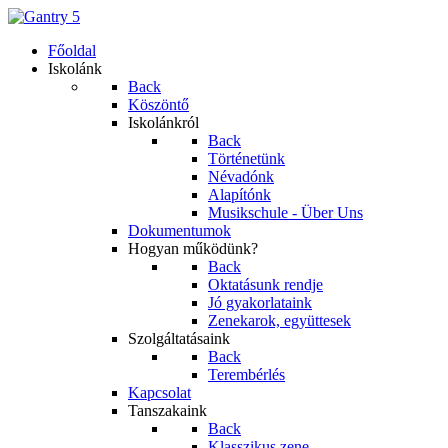
Főoldal
Iskolánk
Back
Köszöntő
Iskolánkról
Back
Történetünk
Névadónk
Alapítónk
Musikschule - Über Uns
Dokumentumok
Hogyan működünk?
Back
Oktatásunk rendje
Jó gyakorlataink
Zenekarok, együttesek
Szolgáltatásaink
Back
Terembérlés
Kapcsolat
Tanszakaink
Back
Klasszikus zene