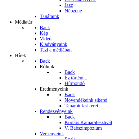
Jazz
Népzene
Tanáraink
Médiatár
Back
Kép
Videó
Kiadványaink
Tazi a médiában
Hírek
Back
Rólunk
Back
Ez történt...
Hírmondó
Eredményeink
Back
Növendékeink sikerei
Tanáraink sikerei
Rendezvényeink
Back
Kortárs Kamarafesztivál
V. Babszimpózium
Versenyeink