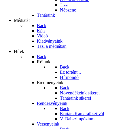
Jazz
Népzene
Tanáraink
Médiatár
Back
Kép
Videó
Kiadványaink
Tazi a médiában
Hírek
Back
Rólunk
Back
Ez történt...
Hírmondó
Eredményeink
Back
Növendékeink sikerei
Tanáraink sikerei
Rendezvényeink
Back
Kortárs Kamarafesztivál
V. Babszimpózium
Versenyeink