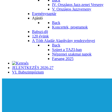
Back
IV. Országos Jazz-zenei Verseny
V. Országos Jazzverseny
Eseménynaptár
Ajánló
Back
Koncertek, programok
Babszi-díj
120 évünk
A Tóth Aladár Alapítvány rendezvényei
Back
Szüret a TAZI-ban
Népzenei szakmai napok
Farsang 2025
JELENTKEZÉS 2026-27
VI. Babszimpózium