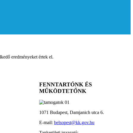
lkedő eredményeket értek el.
FENNTARTÓNK ÉS
MŰKÖDTETŐNK
1071 Budapest, Damjanich utca 6.
E-mail:
belsopest@kk.gov.hu
Tankerületi igazgató: