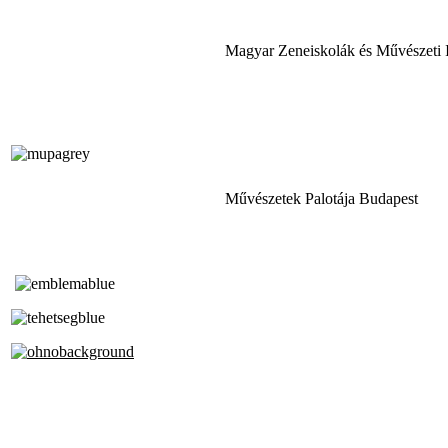
Magyar Zeneiskolák és Művészeti 
Művészetek Palotája Budapest
Tóth Aladár Zeneiskola
Alapfokú Művészeti Iskola
Az Oktatási Hivatal Bázisintézménye
Akkreditált Kiváló Tehetségpont
A Liszt Ferenc Zeneművészeti Egyetem
a Debreceni Egyetem és a
Pécsi Tudományegyetem Partneriskolája