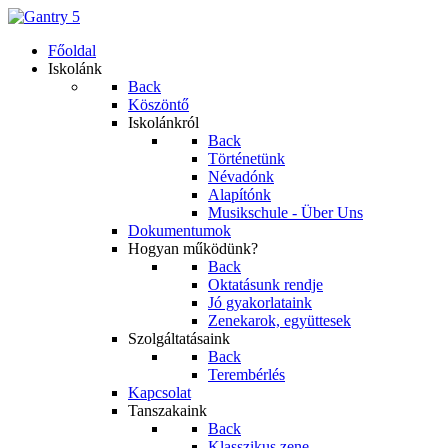
Főoldal
Iskolánk
Back
Köszöntő
Iskolánkról
Back
Történetünk
Névadónk
Alapítónk
Musikschule - Über Uns
Dokumentumok
Hogyan működünk?
Back
Oktatásunk rendje
Jó gyakorlataink
Zenekarok, együttesek
Szolgáltatásaink
Back
Terembérlés
Kapcsolat
Tanszakaink
Back
Klasszikus zene