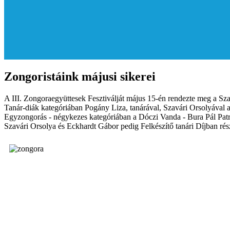
Zongoristáink májusi sikerei
A III. Zongoraegyüttesek Fesztiválját május 15-én rendezte meg a Sz
Tanár-diák kategóriában Pogány Liza, tanárával, Szavári Orsolyával a
Egyzongorás - négykezes kategóriában a Dóczi Vanda - Bura Pál Patrik
Szavári Orsolya és Eckhardt Gábor pedig Felkészítő tanári Díjban rés