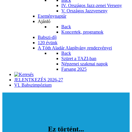
Back
IV. Országos Jazz-zenei Verseny
V. Országos Jazzverseny
Eseménynaptár
Ajánló
Back
Koncertek, programok
Babszi-díj
120 évünk
A Tóth Aladár Alapítvány rendezvényei
Back
Szüret a TAZI-ban
Népzenei szakmai napok
Farsang 2025
JELENTKEZÉS 2026-27
VI. Babszimpózium
Ez történt...