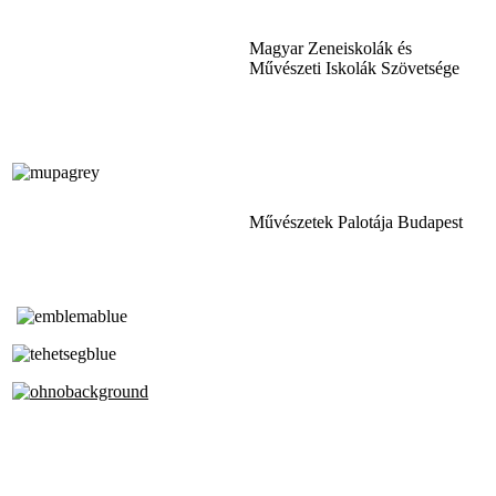
Magyar Zeneiskolák és
Művészeti Iskolák Szövetsége
Művészetek Palotája Budapest
Tóth Aladár Zeneiskola
Alapfokú Művészeti Iskola
Az Oktatási Hivatal Bázisintézménye
Akkreditált Kiváló Tehetségpont
A Liszt Ferenc Zeneművészeti Egyetem
a Debreceni Egyetem és a
Pécsi Tudományegyetem Partneriskolája