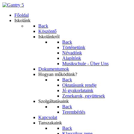
Főoldal
Iskolánk
Back
Köszöntő
Iskolánkról
Back
Történetünk
Névadónk
Alapítónk
Musikschule - Über Uns
Dokumentumok
Hogyan működünk?
Back
Oktatásunk rendje
Jó gyakorlataink
Zenekarok, együttesek
Szolgáltatásaink
Back
Terembérlés
Kapcsolat
Tanszakaink
Back
Klasszikus zene