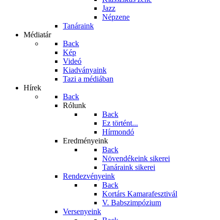
Jazz
Népzene
Tanáraink
Médiatár
Back
Kép
Videó
Kiadványaink
Tazi a médiában
Hírek
Back
Rólunk
Back
Ez történt...
Hírmondó
Eredményeink
Back
Növendékeink sikerei
Tanáraink sikerei
Rendezvényeink
Back
Kortárs Kamarafesztivál
V. Babszimpózium
Versenyeink