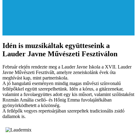
Idén is muzsikáltak együtteseink a
Lauder Javne Művészeti Fesztiválon
Február elején rendezte meg a Lauder Javne Iskola a XVII. Lauder
Javne Művészeti Fesztivált, amelyre zeneiskolánk évek óta
meghívást kap, mint partneriskola.
A jó hangulatú eseményen mindig magas művészi színvonalú
fellépőkkel együtt szerepelhetünk. Idén a kórus, a gitárzenekar,
valamint a fuvolaegyüttes adott egy kis műsort, valamint szólistaként
Rozmán Amália cselló- és Hőnig Emma fuvolajátékában
gyönyörködhetett a közönség.
A fellépők vegyes repertoárjában szerepeltek tradicionális zsidó
dallamok is.