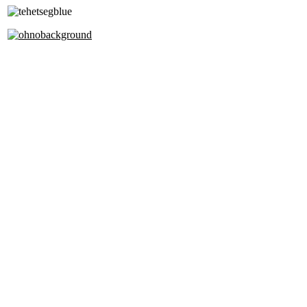
Alapfokú Művészeti Iskola
Az Oktatási Hivatal Bázisintézménye
Akkreditált Kiváló Tehetségpont
A Liszt Ferenc Zeneművészeti Egyetem
a Debreceni Egyetem és a
Pécsi Tudományegyetem Partneriskolája
Cím: 1063 Budapest, Szív u. 19-21.
Telefon:
+36-1-4130459