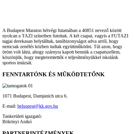
A Budapest Maraton hétvégi futamában a 40851 nevező között
nyolcan a TAZI színeiben futottak. A két csapat, vagyis a FUTAZI
tagjai derekasan helytálltak, tanúbizonyságot adva arról, hogy
nemcsak zenélés közben tudtak együttműködni. Túl azon, hogy
öröm volt látni, ahogy szárnyra kapott bennük a csapatszellem,
köszönjük, hogy megteremtették e teljesítményükkel iskolánk
sportos imázsát.
FENNTARTÓNK ÉS MŰKÖDTETŐNK
1071 Budapest, Damjanich utca 6.
E-mail:
belsopest@kk.gov.hu
Tankerületi igazgató:
Bökönyi Anikó
PARTNERINTÉZMÉNYEK