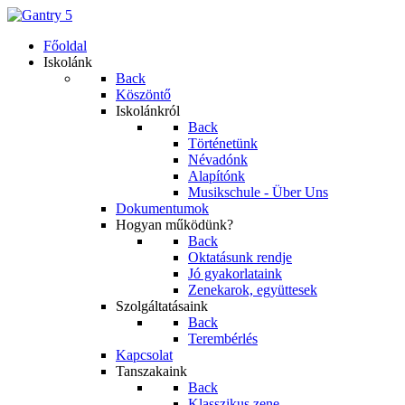
Főoldal
Iskolánk
Back
Köszöntő
Iskolánkról
Back
Történetünk
Névadónk
Alapítónk
Musikschule - Über Uns
Dokumentumok
Hogyan működünk?
Back
Oktatásunk rendje
Jó gyakorlataink
Zenekarok, együttesek
Szolgáltatásaink
Back
Terembérlés
Kapcsolat
Tanszakaink
Back
Klasszikus zene