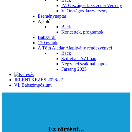
Back
IV. Országos Jazz-zenei Verseny
V. Országos Jazzverseny
Eseménynaptár
Ajánló
Back
Koncertek, programok
Babszi-díj
120 évünk
A Tóth Aladár Alapítvány rendezvényei
Back
Szüret a TAZI-ban
Népzenei szakmai napok
Farsang 2025
JELENTKEZÉS 2026-27
VI. Babszimpózium
Ez történt...