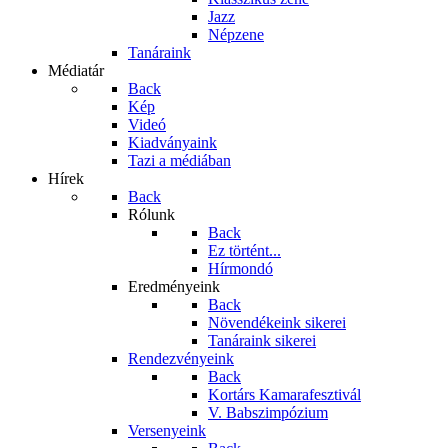
Jazz
Népzene
Tanáraink
Médiatár
Back
Kép
Videó
Kiadványaink
Tazi a médiában
Hírek
Back
Rólunk
Back
Ez történt...
Hírmondó
Eredményeink
Back
Növendékeink sikerei
Tanáraink sikerei
Rendezvényeink
Back
Kortárs Kamarafesztivál
V. Babszimpózium
Versenyeink