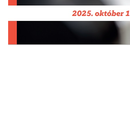
Cím: 1063 Budapest, Szív u. 19-21.
Telefon:
+36-1-4130459