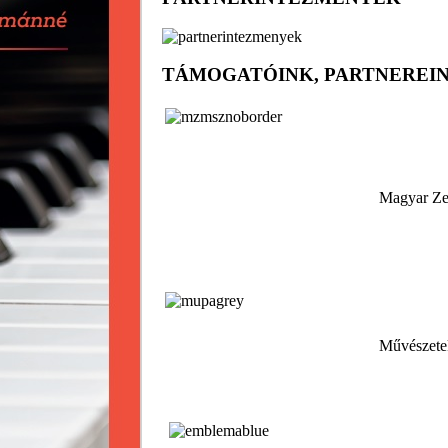
TÁMOGATÓINK, PARTNEREI
Magyar Zen
Művészetek
Tóth Aladár Zene