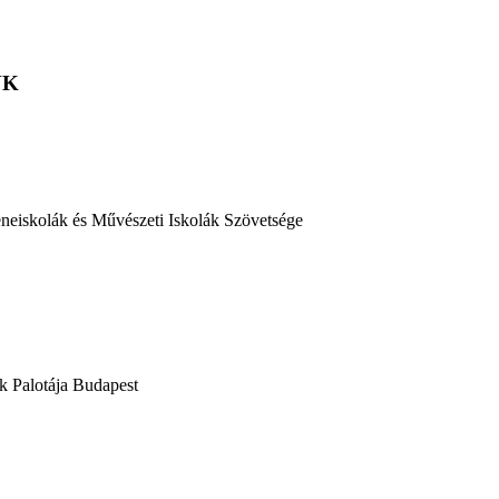
NK
eiskolák és Művészeti Iskolák Szövetsége
 Palotája Budapest
iskola