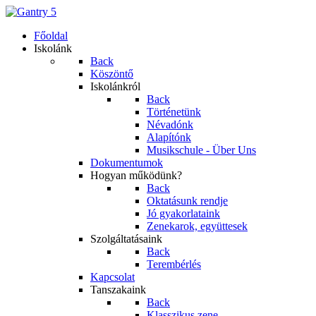
Főoldal
Iskolánk
Back
Köszöntő
Iskolánkról
Back
Történetünk
Névadónk
Alapítónk
Musikschule - Über Uns
Dokumentumok
Hogyan működünk?
Back
Oktatásunk rendje
Jó gyakorlataink
Zenekarok, együttesek
Szolgáltatásaink
Back
Terembérlés
Kapcsolat
Tanszakaink
Back
Klasszikus zene