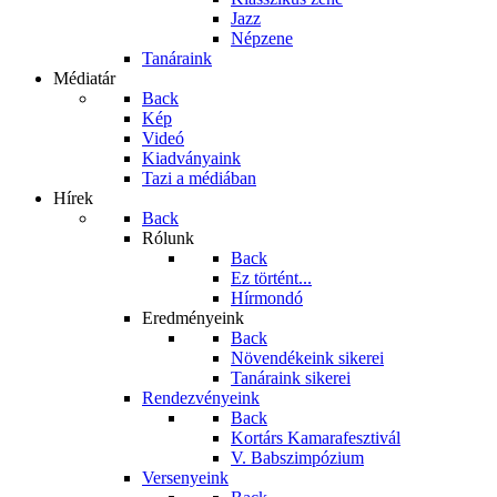
Jazz
Népzene
Tanáraink
Médiatár
Back
Kép
Videó
Kiadványaink
Tazi a médiában
Hírek
Back
Rólunk
Back
Ez történt...
Hírmondó
Eredményeink
Back
Növendékeink sikerei
Tanáraink sikerei
Rendezvényeink
Back
Kortárs Kamarafesztivál
V. Babszimpózium
Versenyeink