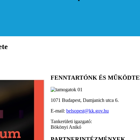
ete
FENNTARTÓNK ÉS MŰKÖDT
1071 Budapest, Damjanich utca 6.
E-mail:
belsopest@kk.gov.hu
Tankerületi igazgató:
Bökönyi Anikó
PARTNERINTÉZMÉNYEK