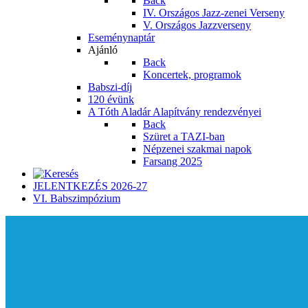
Back
IV. Országos Jazz-zenei Verseny
V. Országos Jazzverseny
Eseménynaptár
Ajánló
Back
Koncertek, programok
Babszi-díj
120 évünk
A Tóth Aladár Alapítvány rendezvényei
Back
Szüret a TAZI-ban
Népzenei szakmai napok
Farsang 2025
JELENTKEZÉS 2026-27
VI. Babszimpózium