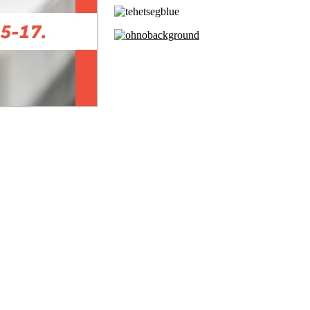
Alapfokú Művésze
Az Oktatási Hivatal Báz
Akkreditált Kiváló Tehe
A Liszt Ferenc Zeneműv
a Debreceni Egyetem és
Pécsi Tudományegyetem 