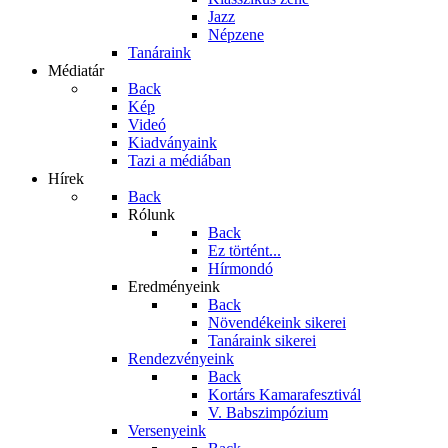
Jazz
Népzene
Tanáraink
Médiatár
Back
Kép
Videó
Kiadványaink
Tazi a médiában
Hírek
Back
Rólunk
Back
Ez történt...
Hírmondó
Eredményeink
Back
Növendékeink sikerei
Tanáraink sikerei
Rendezvényeink
Back
Kortárs Kamarafesztivál
V. Babszimpózium
Versenyeink