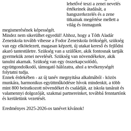
lehetővé teszi a zenei nevelés
értékeinek átadását, a
hangszerkezelés és a zene
titkainak megértése mellett a
világ és önmagunk
megismerésének képességét.
Mindez nem sikerülhet egyedül! Ahhoz, hogy a Tóth Aladár
Zeneiskola tovább vihesse a Fodor Zeneiskola örökségét, szükség
van egy elkötelezett, magasan képzett, új utakat kereső és fejlődni
akaró tantestületre. Szükség van a szülőkre, akik fontosnak tartják
gyermekük zenei nevelését. Szükség van növendékekre, akik
tanulni akarnak. Szükség van egy összekapcsolódó,
együttgondolkodó, támogató hálózatra, ahol a tevékenységét
folytatni tudja.
Ennek érdekében - az új tanév megnyitása alkalmából - közös
munkára, harmonikus együttműködésre hívok mindenkit, a több
mint 800 beiratkozott növendéket és családját, az iskola tanárait és
valamennyi dolgozóját, szakmai partnereinket, továbbá fenntartónk
és kerületünk vezetését.
Eredményes 2025-2026-os tanévet kívánok!