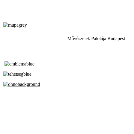
Művészetek Palotája Budapest
Tóth Aladár Zeneiskola
Alapfokú Művészeti Iskola
Az Oktatási Hivatal Bázisintézménye
Akkreditált Kiváló Tehetségpont
A Liszt Ferenc Zeneművészeti Egyetem
a Debreceni Egyetem és a
Pécsi Tudományegyetem Partneriskolája