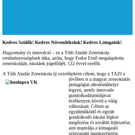
Kedves Szülők! Kedves Növendékeink! Kedves Látogatók!
Hagyomány és innováció
– ez a Tóth Aladár Zeneiskola
eredményességének titka, azóta, hogy Fodor Ernő megalapította
zeneiskoláját, iskolánk jogelődjét, 122 évvel ezelőtt.
A Tóth Aladár Zeneiskola új vezetőjeként célom, hogy a TAZI a
jövőben is a magya
r zeneoktatás
pedagógiai alkotóműhelye
legyen, amely innovatív
gondolkodásmódjával
érzékenyen követi a világ
változásait. Célom az
együttműködő és együtt
gondolkodó iskolai légkör
megőrzése és további fejlesztése,
ami inspirálja a kimagasló
színvonalú munkavégzést,