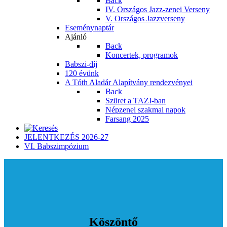
Back
IV. Országos Jazz-zenei Verseny
V. Országos Jazzverseny
Eseménynaptár
Ajánló
Back
Koncertek, programok
Babszi-díj
120 évünk
A Tóth Aladár Alapítvány rendezvényei
Back
Szüret a TAZI-ban
Népzenei szakmai napok
Farsang 2025
JELENTKEZÉS 2026-27
VI. Babszimpózium
Köszöntő