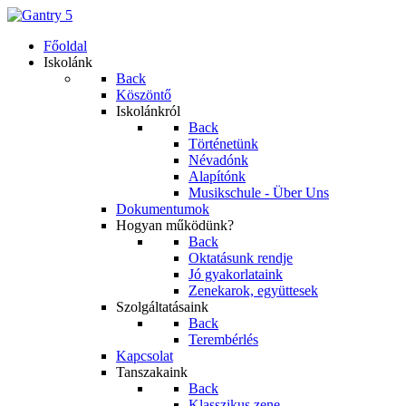
Főoldal
Iskolánk
Back
Köszöntő
Iskolánkról
Back
Történetünk
Névadónk
Alapítónk
Musikschule - Über Uns
Dokumentumok
Hogyan működünk?
Back
Oktatásunk rendje
Jó gyakorlataink
Zenekarok, együttesek
Szolgáltatásaink
Back
Terembérlés
Kapcsolat
Tanszakaink
Back
Klasszikus zene