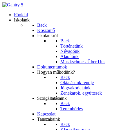
Főoldal
Iskolánk
Back
Köszöntő
Iskolánkról
Back
Történetünk
Névadónk
Alapítónk
Musikschule - Über Uns
Dokumentumok
Hogyan működünk?
Back
Oktatásunk rendje
Jó gyakorlataink
Zenekarok, együttesek
Szolgáltatásaink
Back
Terembérlés
Kapcsolat
Tanszakaink
Back
Klasszikus zene