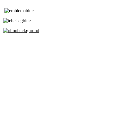
Tóth Aladár Zeneiskola
Alapfokú Művészeti Iskola
Az Oktatási Hivatal Bázisintézménye
Akkreditált Kiváló Tehetségpont
A Liszt Ferenc Zeneművészeti Egyetem
a Debreceni Egyetem és a
Pécsi Tudományegyetem Partneriskolája
Cím: 1063 Budapest, Szív u. 19-21.