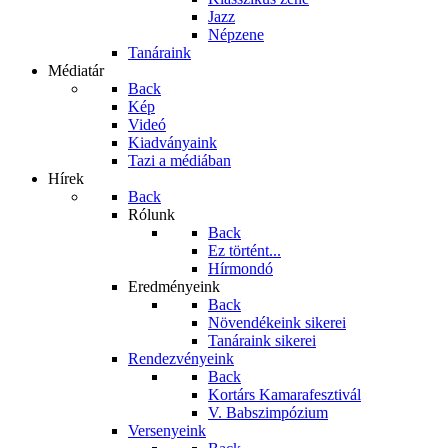
Jazz
Népzene
Tanáraink
Médiatár
Back
Kép
Videó
Kiadványaink
Tazi a médiában
Hírek
Back
Rólunk
Back
Ez történt...
Hírmondó
Eredményeink
Back
Növendékeink sikerei
Tanáraink sikerei
Rendezvényeink
Back
Kortárs Kamarafesztivál
V. Babszimpózium
Versenyeink