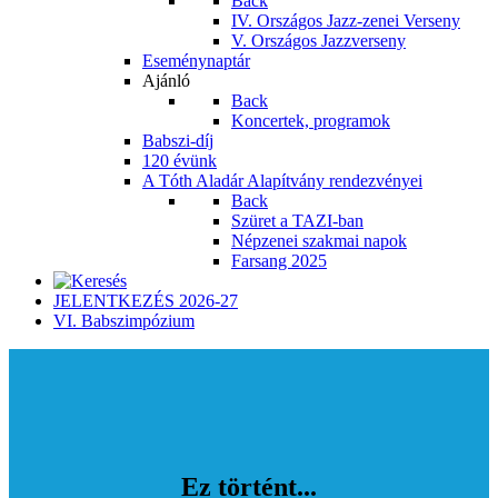
Back
IV. Országos Jazz-zenei Verseny
V. Országos Jazzverseny
Eseménynaptár
Ajánló
Back
Koncertek, programok
Babszi-díj
120 évünk
A Tóth Aladár Alapítvány rendezvényei
Back
Szüret a TAZI-ban
Népzenei szakmai napok
Farsang 2025
JELENTKEZÉS 2026-27
VI. Babszimpózium
Ez történt...