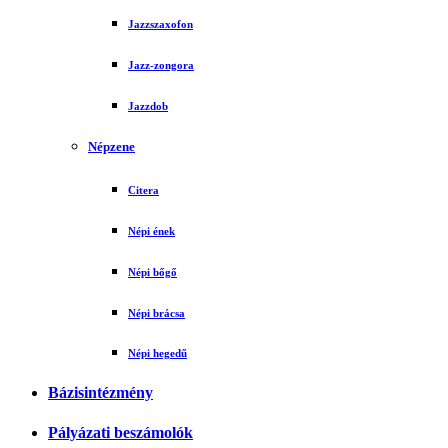
Jazzszaxofon
Jazz-zongora
Jazzdob
Népzene
Citera
Népi ének
Népi bőgő
Népi brácsa
Népi hegedű
Bázisintézmény
Pályázati beszámolók