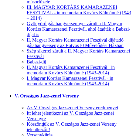
műsorfüzete
III. MAGYAR KORTÁRS KAMARAZENEI
FESZTIVÁL - in memoriam Kovács Kálmánné (1943
– 2014)
Gyönyörű gálahangversennyel zárult a II. Magyar
Kortárs Kamarazenei Fesztivál, ahol átadták a Babszi-
díjat is
II. Magyar Kortárs Kamarazenei Fesztivál díjátadó
gálahangverseny az Eötvös10 Művelődési Házban
Szép sikerrel zárult a II. Magyar Kortárs Kamarazenei
Fesztivál
Babszi-díj
II. Magyar Kortárs Kamarazenei Fesztivál - in
memoriam Kovács Kálmánné (1943-2014)
I. Magyar Kortárs Kamarazenei Fesztivál - in
memoriam Kovács Kálmánné (1943-2014)
V. Országos Jazz-zenei Verseny
Az V. Országos Jazz-zenei Verseny eredményei
Itt lehet jelentkezni az V. Országos Jazz-zenei
Versenyre
Köszöntjük az V. Országos Jazz-zenei Verseny
jelentkezőit!
Versenykiírás