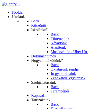
Főoldal
Iskolánk
Back
Köszöntő
Iskolánkról
Back
Történetünk
Névadónk
Alapítónk
Musikschule - Über Uns
Dokumentumok
Hogyan működünk?
Back
Oktatásunk rendje
Jó gyakorlataink
Zenekarok, együttesek
Szolgáltatásaink
Back
Terembérlés
Kapcsolat
Tanszakaink
Back
Klasszikus zene