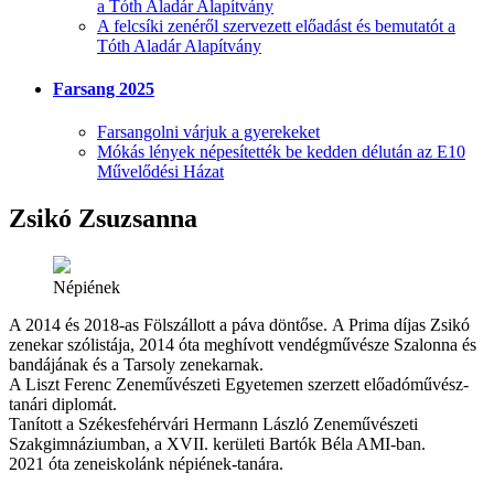
a Tóth Aladár Alapítvány
A felcsíki zenéről szervezett előadást és bemutatót a
Tóth Aladár Alapítvány
Farsang 2025
Farsangolni várjuk a gyerekeket
Mókás lények népesítették be kedden délután az E10
Művelődési Házat
Zsikó Zsuzsanna
Népiének
A 2014 és 2018-as Fölszállott a páva döntőse. A Prima díjas Zsikó
zenekar szólistája, 2014 óta meghívott vendégművésze Szalonna és
bandájának és a Tarsoly zenekarnak.
A Liszt Ferenc Zeneművészeti Egyetemen szerzett előadóművész-
tanári diplomát.
Tanított a Székesfehérvári Hermann László Zeneművészeti
Szakgimnáziumban, a XVII. kerületi Bartók Béla AMI-ban.
2021 óta zeneiskolánk népiének-tanára.