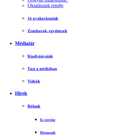
Oktatásunk rendje
Jó gyakorlataink
Zenekarok, együttesek
Médiatár
Kiadványaink
Tazi a médiában
Videók
Hírek
Rólunk
Ez történt
Hírmondó