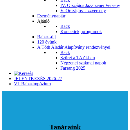
Back
IV. Országos Jazz-zenei Verseny
V. Országos Jazzverseny
Eseménynaptár
Ajánló
Back
Koncertek, programok
Babszi-díj
120 évünk
A Tóth Aladár Alapítvány rendezvényei
Back
Szüret a TAZI-ban
Népzenei szakmai napok
Farsang 2025
JELENTKEZÉS 2026-27
VI. Babszimpózium
Tanáraink