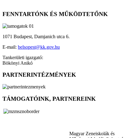
FENNTARTÓNK ÉS MŰKÖDTETŐNK
1071 Budapest, Damjanich utca 6.
E-mail:
belsopest@kk.gov.hu
Tankerületi igazgató:
Bökönyi Anikó
PARTNERINTÉZMÉNYEK
TÁMOGATÓINK, PARTNEREINK
Magyar Zeneiskolák és