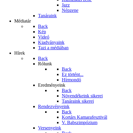
Jazz
Népzene
Tanáraink
Médiatár
Back
Kép
Videó
Kiadványaink
Tazi a médiában
Hírek
Back
Rólunk
Back
Ez történt...
Hírmondó
Eredményeink
Back
Növendékeink sikerei
Tanáraink sikerei
Rendezvényeink
Back
Kortárs Kamarafesztivál
V. Babszimpózium
Versenyeink