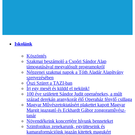
Iskolánk
Köszöntés
Szakmai beszámoló a Csoóri Sándor Alap
támogatásával megvalósult programokról
Népzenei szakmai napok a Tóth Aladár Alapítvány
szervezésében
Őszi Szüret a TAZI-ban
Írj egy mesét és küldd el nekünk!
100 éve született Sándor Judit operaénekes, a múlt
század derekán aranykorát élő Operaház fénylő csillaga
Magyar Művészetoktatásért plakettet kapott Magyar
Margit igazgató és Eckhardt Gábor zongoraművész-
tanár
Növendékeink koncertjére hívunk benneteket
Szimfonikus zenekarunk, együtteseink és
kamaraformációink igazán kitettek magukért