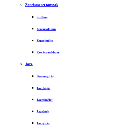
Zeneismeret tanszak
Szolfézs
Zeneirodalom
Zeneelmélet
Kovács-módszer
Jazz
Basszusgitár
Jazzbőgő
Jazzelmélet
Jazzének
Jazzgitár