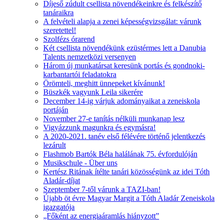
Díjeső zúdult csellista növendékeinkre és felkészítő
tanáraikra
A felvételi alapja a zenei képességvizsgálat: várunk
szeretettel!
Szolfézs órarend
Két csellista növendékünk ezüstérmes lett a Danubia
Talents nemzetközi versenyen
Három új munkatársat keresünk portás és gondnoki-
karbantartói feladatokra
Örömteli, meghitt ünnepeket kívánunk!
Büszkék vagyunk Leila sikerére
December 14-ig várjuk adományaikat a zeneiskola
portáján
November 27-e tanítás nélküli munkanap lesz
Vigyázzunk magunkra és egymásra!
A 2020-2021. tanév első félévére történő jelentkezés
lezárult
Flashmob Bartók Béla halálának 75. évfordulóján
Musikschule - Über uns
Kertész Ritának ítélte tanári közösségünk az idei Tóth
Aladár-díjat
Szeptember 7-től várunk a TAZI-ban!
Újabb öt évre Magyar Margit a Tóth Aladár Zeneiskola
igazgatója
„Főként az energiaáramlás hiányzott”