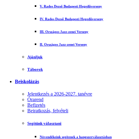
V. Rados Dezső Budapesti Hegedűverseny
IV. Rados Dezső Budapesti Hegedűverseny
III. Országos Jazz-zenei Verseny
II. Országos Jazz-zenei Verseny
Ajánljuk
Táborok
Beiskolázás
Jelentkezés a 2026-2027. tanévre
Órarend
Befizetés
Beiratkozás, felvételi
Segítünk választani
Növendékeink segítenek a hangszerválasztásban