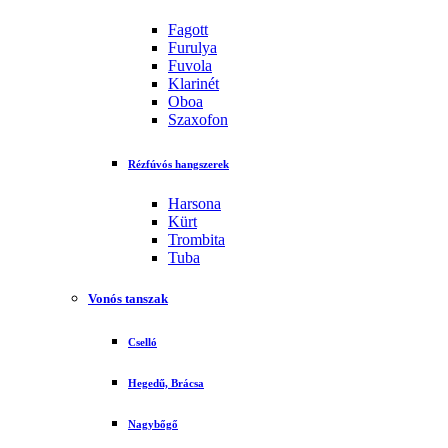
Fagott
Furulya
Fuvola
Klarinét
Oboa
Szaxofon
Rézfúvós hangszerek
Harsona
Kürt
Trombita
Tuba
Vonós tanszak
Cselló
Hegedű, Brácsa
Nagybőgő