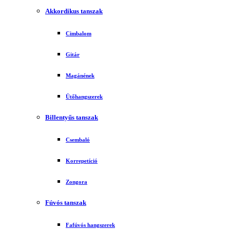
Akkordikus tanszak
Cimbalom
Gitár
Magánének
Ütőhangszerek
Billentyűs tanszak
Csembaló
Korrepetíció
Zongora
Fúvós tanszak
Fafúvós hangszerek