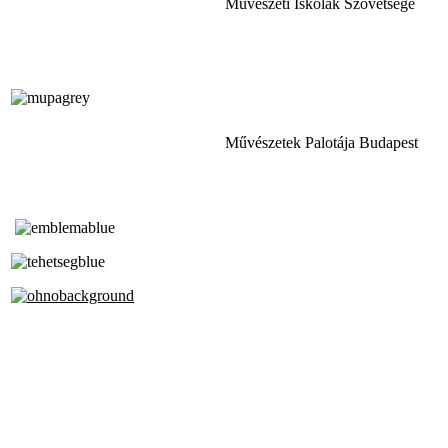
Művészeti Iskolák Szövetsége
Művészetek Palotája Budapest
Tóth Aladár Zeneiskola
Alapfokú Művészeti Iskola
Az Oktatási Hivatal Bázisintézménye
Akkreditált Kiváló Tehetségpont
A Liszt Ferenc Zeneművészeti Egyetem
a Debreceni Egyetem és a
Pécsi Tudományegyetem Partneriskolája