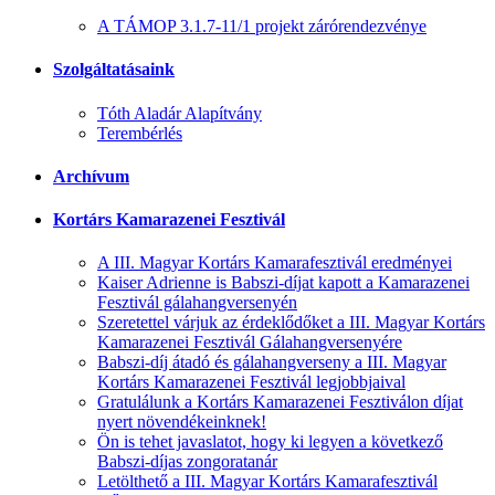
A TÁMOP 3.1.7-11/1 projekt zárórendezvénye
Szolgáltatásaink
Tóth Aladár Alapítvány
Terembérlés
Archívum
Kortárs Kamarazenei Fesztivál
A III. Magyar Kortárs Kamarafesztivál eredményei
Kaiser Adrienne is Babszi-díjat kapott a Kamarazenei
Fesztivál gálahangversenyén
Szeretettel várjuk az érdeklődőket a III. Magyar Kortárs
Kamarazenei Fesztivál Gálahangversenyére
Babszi-díj átadó és gálahangverseny a III. Magyar
Kortárs Kamarazenei Fesztivál legjobbjaival
Gratulálunk a Kortárs Kamarazenei Fesztiválon díjat
nyert növendékeinknek!
Ön is tehet javaslatot, hogy ki legyen a következő
Babszi-díjas zongoratanár
Letölthető a III. Magyar Kortárs Kamarafesztivál