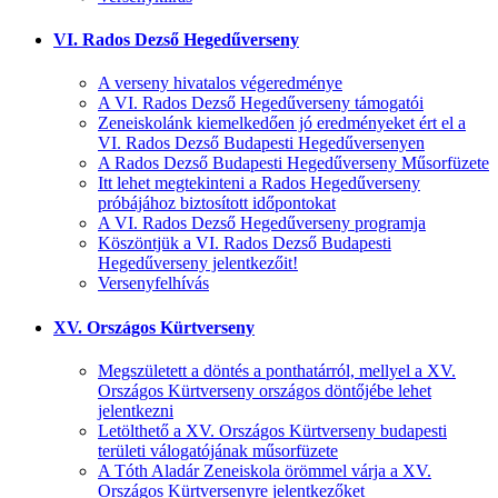
VI. Rados Dezső Hegedűverseny
A verseny hivatalos végeredménye
A VI. Rados Dezső Hegedűverseny támogatói
Zeneiskolánk kiemelkedően jó eredményeket ért el a
VI. Rados Dezső Budapesti Hegedűversenyen
A Rados Dezső Budapesti Hegedűverseny Műsorfüzete
Itt lehet megtekinteni a Rados Hegedűverseny
próbájához biztosított időpontokat
A VI. Rados Dezső Hegedűverseny programja
Köszöntjük a VI. Rados Dezső Budapesti
Hegedűverseny jelentkezőit!
Versenyfelhívás
XV. Országos Kürtverseny
Megszületett a döntés a ponthatárról, mellyel a XV.
Országos Kürtverseny országos döntőjébe lehet
jelentkezni
Letölthető a XV. Országos Kürtverseny budapesti
területi válogatójának műsorfüzete
A Tóth Aladár Zeneiskola örömmel várja a XV.
Országos Kürtversenyre jelentkezőket