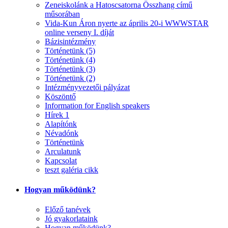
Zeneiskolánk a Hatoscsatorna Összhang című
műsorában
Vida-Kun Áron nyerte az április 20-i WWWSTAR
online verseny I. díját
Bázisintézmény
Történetünk (5)
Történetünk (4)
Történetünk (3)
Történetünk (2)
Intézményvezetői pályázat
Köszöntő
Information for English speakers
Hírek 1
Alapítónk
Névadónk
Történetünk
Arculatunk
Kapcsolat
teszt galéria cikk
Hogyan működünk?
Előző tanévek
Jó gyakorlataink
Hogyan működünk?