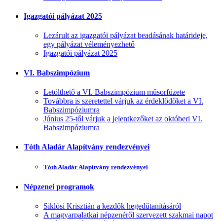
Igazgatói pályázat 2025
Lezárult az igazgatói pályázat beadásának határideje,
egy pályázat véleményezhető
Igazgatói pályázat 2025
VI. Babszimpózium
Letölthető a VI. Babszimpózium műsorfüzete
Továbbra is szeretettel várjuk az érdeklődőket a VI.
Babszimpóziumra
Június 25-től várjuk a jelentkezőket az októberi VI.
Babszimpóziumra
Tóth Aladár Alapítvány rendezvényei
Tóth Aladár Alapítvány rendezvényei
Népzenei programok
Siklósi Krisztián a kezdők hegedűtanításáról
A magyarpalatkai népzenéről szervezett szakmai napot