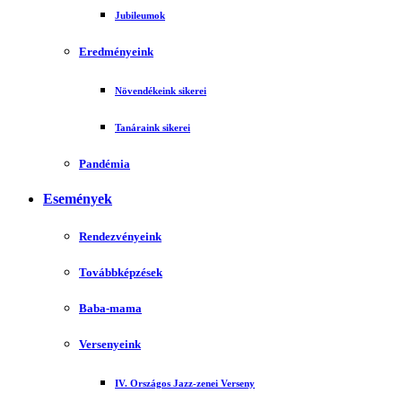
Jubileumok
Eredményeink
Növendékeink sikerei
Tanáraink sikerei
Pandémia
Események
Rendezvényeink
Továbbképzések
Baba-mama
Versenyeink
IV. Országos Jazz-zenei Verseny