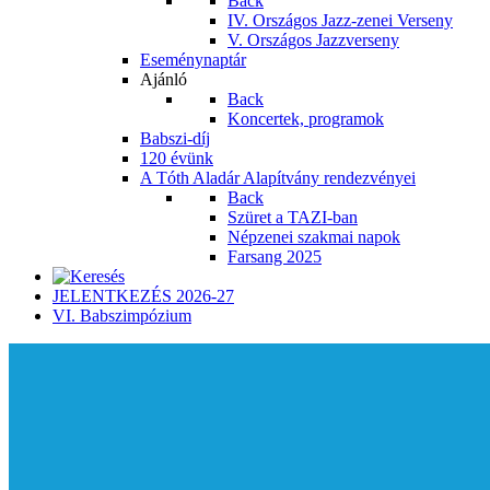
Back
IV. Országos Jazz-zenei Verseny
V. Országos Jazzverseny
Eseménynaptár
Ajánló
Back
Koncertek, programok
Babszi-díj
120 évünk
A Tóth Aladár Alapítvány rendezvényei
Back
Szüret a TAZI-ban
Népzenei szakmai napok
Farsang 2025
JELENTKEZÉS 2026-27
VI. Babszimpózium