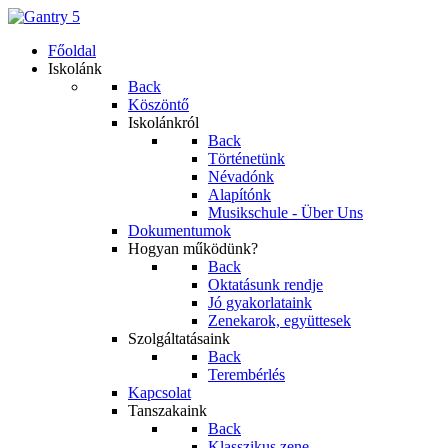
Főoldal
Iskolánk
Back
Köszöntő
Iskolánkról
Back
Történetünk
Névadónk
Alapítónk
Musikschule - Über Uns
Dokumentumok
Hogyan működünk?
Back
Oktatásunk rendje
Jó gyakorlataink
Zenekarok, együttesek
Szolgáltatásaink
Back
Terembérlés
Kapcsolat
Tanszakaink
Back
Klasszikus zene