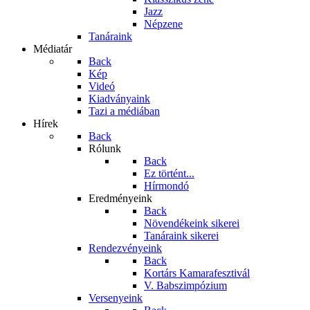
Jazz
Népzene
Tanáraink
Médiatár
Back
Kép
Videó
Kiadványaink
Tazi a médiában
Hírek
Back
Rólunk
Back
Ez történt...
Hírmondó
Eredményeink
Back
Növendékeink sikerei
Tanáraink sikerei
Rendezvényeink
Back
Kortárs Kamarafesztivál
V. Babszimpózium
Versenyeink