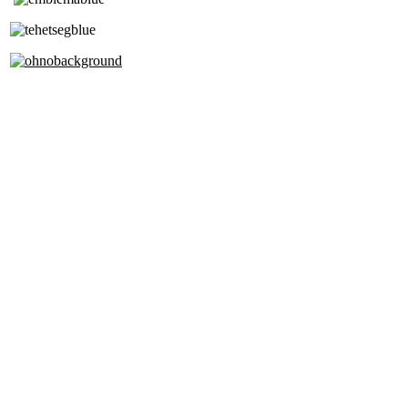
Tóth Aladár Zeneiskola
Alapfokú Művészeti Iskola
Az Oktatási Hivatal Bázisintézménye
Akkreditált Kiváló Tehetségpont
A Liszt Ferenc Zeneművészeti Egyetem
a Debreceni Egyetem és a
Pécsi Tudományegyetem Partneriskolája
Cím: 1063 Budapest, Szív u. 19-21.
Telefon:
+36-1-4130459