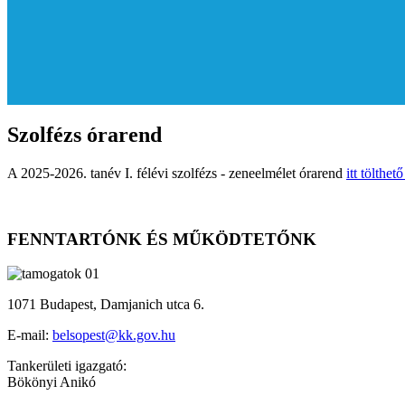
Szolfézs órarend
A 2025-2026. tanév I. félévi szolfézs - zeneelmélet órarend
itt tölthető
FENNTARTÓNK ÉS MŰKÖDTETŐNK
1071 Budapest, Damjanich utca 6.
E-mail:
belsopest@kk.gov.hu
Tankerületi igazgató:
Bökönyi Anikó