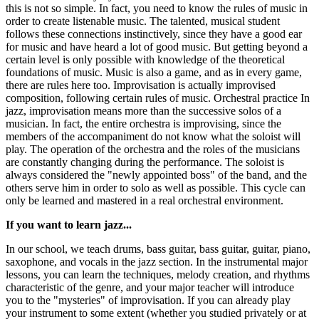
this is not so simple. In fact, you need to know the rules of music in
order to create listenable music. The talented, musical student
follows these connections instinctively, since they have a good ear
for music and have heard a lot of good music. But getting beyond a
certain level is only possible with knowledge of the theoretical
foundations of music. Music is also a game, and as in every game,
there are rules here too. Improvisation is actually improvised
composition, following certain rules of music. Orchestral practice In
jazz, improvisation means more than the successive solos of a
musician. In fact, the entire orchestra is improvising, since the
members of the accompaniment do not know what the soloist will
play. The operation of the orchestra and the roles of the musicians
are constantly changing during the performance. The soloist is
always considered the "newly appointed boss" of the band, and the
others serve him in order to solo as well as possible. This cycle can
only be learned and mastered in a real orchestral environment.
If you want to learn jazz...
In our school, we teach drums, bass guitar, bass guitar, guitar, piano,
saxophone, and vocals in the jazz section. In the instrumental major
lessons, you can learn the techniques, melody creation, and rhythms
characteristic of the genre, and your major teacher will introduce
you to the "mysteries" of improvisation. If you can already play
your instrument to some extent (whether you studied privately or at