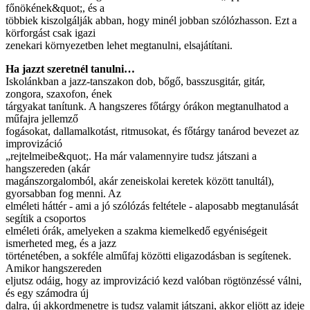
főnökének&quot;, és a
többiek kiszolgálják abban, hogy minél jobban szólózhasson. Ezt a
körforgást csak igazi
zenekari környezetben lehet megtanulni, elsajátítani.
Ha jazzt szeretnél tanulni…
Iskolánkban a jazz-tanszakon dob, bőgő, basszusgitár, gitár,
zongora, szaxofon, ének
tárgyakat tanítunk. A hangszeres főtárgy órákon megtanulhatod a
műfajra jellemző
fogásokat, dallamalkotást, ritmusokat, és főtárgy tanárod bevezet az
improvizáció
„rejtelmeibe&quot;. Ha már valamennyire tudsz játszani a
hangszereden (akár
magánszorgalomból, akár zeneiskolai keretek között tanultál),
gyorsabban fog menni. Az
elméleti háttér - ami a jó szólózás feltétele - alaposabb megtanulását
segítik a csoportos
elméleti órák, amelyeken a szakma kiemelkedő egyéniségeit
ismerheted meg, és a jazz
történetében, a sokféle alműfaj közötti eligazodásban is segítenek.
Amikor hangszereden
eljutsz odáig, hogy az improvizáció kezd valóban rögtönzéssé válni,
és egy számodra új
dalra, új akkordmenetre is tudsz valamit játszani, akkor eljött az ideje