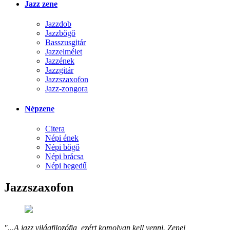
Jazz zene
Jazzdob
Jazzbőgő
Basszusgitár
Jazzelmélet
Jazzének
Jazzgitár
Jazzszaxofon
Jazz-zongora
Népzene
Citera
Népi ének
Népi bőgő
Népi brácsa
Népi hegedű
Jazzszaxofon
"...A jazz világfilozófia, ezért komolyan kell venni. Zenei