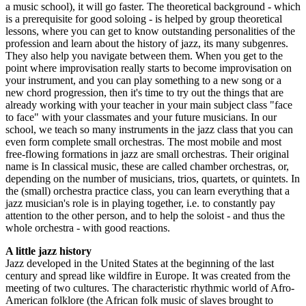
a music school), it will go faster. The theoretical background - which
is a prerequisite for good soloing - is helped by group theoretical
lessons, where you can get to know outstanding personalities of the
profession and learn about the history of jazz, its many subgenres.
They also help you navigate between them. When you get to the
point where improvisation really starts to become improvisation on
your instrument, and you can play something to a new song or a
new chord progression, then it's time to try out the things that are
already working with your teacher in your main subject class "face
to face" with your classmates and your future musicians. In our
school, we teach so many instruments in the jazz class that you can
even form complete small orchestras. The most mobile and most
free-flowing formations in jazz are small orchestras. Their original
name is In classical music, these are called chamber orchestras, or,
depending on the number of musicians, trios, quartets, or quintets. In
the (small) orchestra practice class, you can learn everything that a
jazz musician's role is in playing together, i.e. to constantly pay
attention to the other person, and to help the soloist - and thus the
whole orchestra - with good reactions.
A little jazz history
Jazz developed in the United States at the beginning of the last
century and spread like wildfire in Europe. It was created from the
meeting of two cultures. The characteristic rhythmic world of Afro-
American folklore (the African folk music of slaves brought to