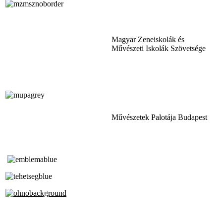
Magyar Zeneiskolák és
Művészeti Iskolák Szövetsége
Művészetek Palotája Budapest
Tóth Aladár Zeneiskola
Alapfokú Művészeti Iskola
Az Oktatási Hivatal Bázisintézménye
Akkreditált Kiváló Tehetségpont
A Liszt Ferenc Zeneművészeti Egyetem
a Debreceni Egyetem és a