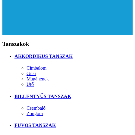
Tanszakok
AKKORDIKUS TANSZAK
Cimbalom
Gitár
Magánének
Ütő
BILLENTYŰS TANSZAK
Csembaló
Zongora
FÚVÓS TANSZAK