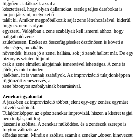
függően - találkozik azzal a
késztetéssel, hogy olyan dallamokat, esetleg teljes darabokat is
tudjon játszani, melyeket ő
talált ki. Amikor megpróbálkozik saját zene létrehozásával, kiderül,
hogy ez nem is olyan
egyszerű. Valójában a zene szabályait kell ismerni ahhoz, hogy
hallgatható zene
születhessen. Ezeket az összefüggéseket ösztönösen is követi a
tehetséges, muzikális
növendék, hiszen jó a zenei hallása, sok jó zenét hallott már. De egy
bizonyos szinten túljutni
csak a zene elméleti alapjainak ismeretével lehetséges. A zene is
játék, és mint minden
játékban, itt is vannak szabályok. Az improvizáció tulajdonképpen
rögtönzött zeneszerzés, a
zene bizonyos szabályainak betartásával.
Zenekari gyakorlat
A jazz-ben az improvizáció többet jelent egy-egy zenész egymást
követő szólóinál.
Tulajdonképpen az egész zenekar improvizál, hiszen a kíséret tagjai
nem tudják, mit fog
játszani a szólista. A zenekar működése, és a zenészek szerepe is
folyton változik az
előadás során. Mindig a szólista számít a zenekar „éppen kinevezett