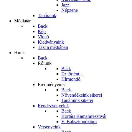
Jazz
Népzene
Tanáraink
Médiatár
Back
Kép
Videó
Kiadványaink
Tazi a médiában
Hírek
Back
Rólunk
Back
Ez történt...
Hírmondó
Eredményeink
Back
Növendékeink sikerei
Tanáraink sikerei
Rendezvényeink
Back
Kortárs Kamarafesztivál
V. Babszimpózium
Versenyeink