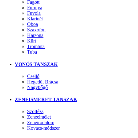
Fagott
Furulya
Fuvola
Klarinét
Oboa
Szaxofon
Harsona
Kürt
Trombita
Tuba
VONÓS TANSZAK
Cselló
Hegedű, Brácsa
Nagybőgő
ZENEISMERET TANSZAK
Szolfézs
Zeneelmélet
Zeneirodalom
Kovács-módszer