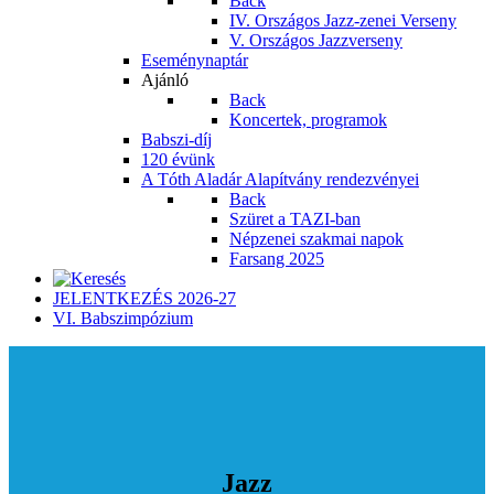
Back
IV. Országos Jazz-zenei Verseny
V. Országos Jazzverseny
Eseménynaptár
Ajánló
Back
Koncertek, programok
Babszi-díj
120 évünk
A Tóth Aladár Alapítvány rendezvényei
Back
Szüret a TAZI-ban
Népzenei szakmai napok
Farsang 2025
JELENTKEZÉS 2026-27
VI. Babszimpózium
Jazz