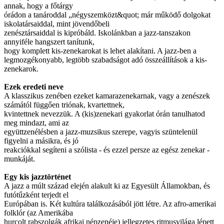
annak, hogy a főtárgy
órádon a tanároddal „négyszemközt&quot; már működő dolgokat
iskolatársaiddal, mint jövendőbeli
zenésztársaiddal is kipróbáld. Iskolánkban a jazz-tanszakon
annyiféle hangszert tanítunk,
hogy komplett kis-zenekarokat is lehet alakítani. A jazz-ben a
legmozgékonyabb, legtöbb szabadságot adó összeállítások a kis-
zenekarok.
Ezek eredeti neve
A klasszikus zenében ezeket kamarazenekarnak, vagy a zenészek
számától függően triónak, kvartettnek,
kvintettnek nevezzük. A (kis)zenekari gyakorlat órán tanulhatod
meg mindazt, ami az
együttzenélésben a jazz-muzsikus szerepe, vagyis szüntelenül
figyelni a másikra, és jó
reakciókkal segíteni a szólista - és ezzel persze az egész zenekar -
munkáját.
Egy kis jazztörténet
A jazz a múlt század elején alakult ki az Egyesült Államokban, és
futótűzként terjedt el
Európában is. Két kultúra találkozásából jött létre. Az afro-amerikai
folklór (az Amerikába
hurcolt rabszolgák afrikai népzenéje) jellegzetes ritmusvilága lépett