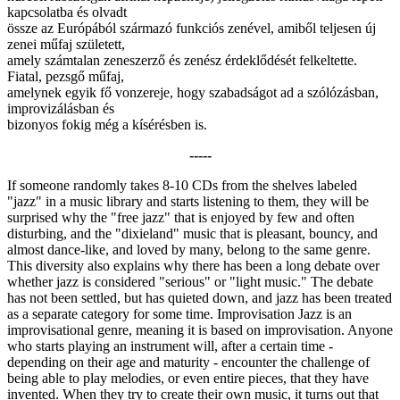
kapcsolatba és olvadt
össze az Európából származó funkciós zenével, amiből teljesen új
zenei műfaj született,
amely számtalan zeneszerző és zenész érdeklődését felkeltette.
Fiatal, pezsgő műfaj,
amelynek egyik fő vonzereje, hogy szabadságot ad a szólózásban,
improvizálásban és
bizonyos fokig még a kísérésben is.
-----
If someone randomly takes 8-10 CDs from the shelves labeled
"jazz" in a music library and starts listening to them, they will be
surprised why the "free jazz" that is enjoyed by few and often
disturbing, and the "dixieland" music that is pleasant, bouncy, and
almost dance-like, and loved by many, belong to the same genre.
This diversity also explains why there has been a long debate over
whether jazz is considered "serious" or "light music." The debate
has not been settled, but has quieted down, and jazz has been treated
as a separate category for some time. Improvisation Jazz is an
improvisational genre, meaning it is based on improvisation. Anyone
who starts playing an instrument will, after a certain time -
depending on their age and maturity - encounter the challenge of
being able to play melodies, or even entire pieces, that they have
invented. When they try to create their own music, it turns out that