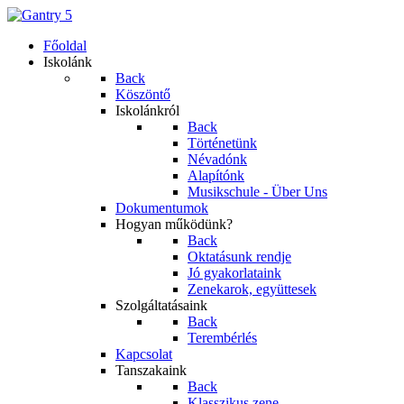
Főoldal
Iskolánk
Back
Köszöntő
Iskolánkról
Back
Történetünk
Névadónk
Alapítónk
Musikschule - Über Uns
Dokumentumok
Hogyan működünk?
Back
Oktatásunk rendje
Jó gyakorlataink
Zenekarok, együttesek
Szolgáltatásaink
Back
Terembérlés
Kapcsolat
Tanszakaink
Back
Klasszikus zene