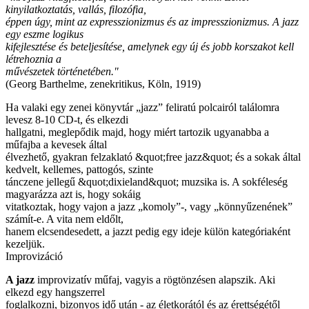
kinyilatkoztatás, vallás, filozófia,
éppen úgy, mint az expresszionizmus és az impresszionizmus. A jazz
egy eszme logikus
kifejlesztése és beteljesítése, amelynek egy új és jobb korszakot kell
létrehoznia a
művészetek történetében."
(Georg Barthelme, zenekritikus, Köln, 1919)
Ha valaki egy zenei könyvtár „jazz” feliratú polcairól találomra
levesz 8-10 CD-t, és elkezdi
hallgatni, meglepődik majd, hogy miért tartozik ugyanabba a
műfajba a kevesek által
élvezhető, gyakran felzaklató &quot;free jazz&quot; és a sokak által
kedvelt, kellemes, pattogós, szinte
tánczene jellegű &quot;dixieland&quot; muzsika is. A sokféleség
magyarázza azt is, hogy sokáig
vitatkoztak, hogy vajon a jazz „komoly”-, vagy „könnyűzenének”
számít-e. A vita nem eldőlt,
hanem elcsendesedett, a jazzt pedig egy ideje külön kategóriaként
kezeljük.
Improvizáció
A jazz
improvizatív műfaj, vagyis a rögtönzésen alapszik. Aki
elkezd egy hangszerrel
foglalkozni, bizonyos idő után - az életkorától és az érettségétől