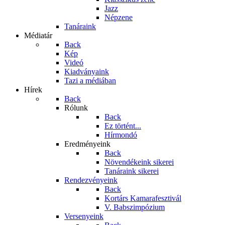
Jazz
Népzene
Tanáraink
Médiatár
Back
Kép
Videó
Kiadványaink
Tazi a médiában
Hírek
Back
Rólunk
Back
Ez történt...
Hírmondó
Eredményeink
Back
Növendékeink sikerei
Tanáraink sikerei
Rendezvényeink
Back
Kortárs Kamarafesztivál
V. Babszimpózium
Versenyeink