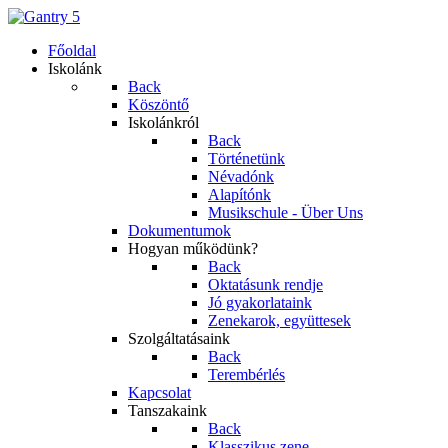
Főoldal
Iskolánk
Back
Köszöntő
Iskolánkról
Back
Történetünk
Névadónk
Alapítónk
Musikschule - Über Uns
Dokumentumok
Hogyan működünk?
Back
Oktatásunk rendje
Jó gyakorlataink
Zenekarok, együttesek
Szolgáltatásaink
Back
Terembérlés
Kapcsolat
Tanszakaink
Back
Klasszikus zene