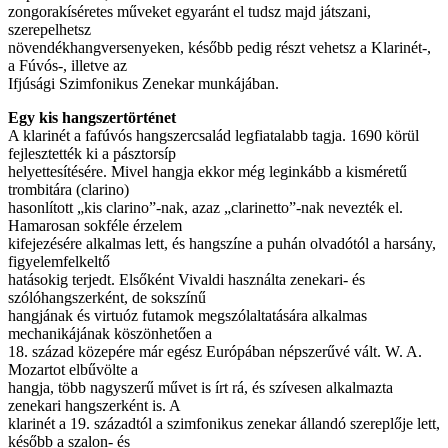
zongorakíséretes műveket egyaránt el tudsz majd játszani,
szerepelhetsz
növendékhangversenyeken, később pedig részt vehetsz a Klarinét-,
a Fúvós-, illetve az
Ifjúsági Szimfonikus Zenekar munkájában.
Egy kis hangszertörténet
A klarinét a fafúvós hangszercsalád legfiatalabb tagja. 1690 körül
fejlesztették ki a pásztorsíp
helyettesítésére. Mivel hangja ekkor még leginkább a kisméretű
trombitára (clarino)
hasonlított „kis clarino”-nak, azaz „clarinetto”-nak nevezték el.
Hamarosan sokféle érzelem
kifejezésére alkalmas lett, és hangszíne a puhán olvadótól a harsány,
figyelemfelkeltő
hatásokig terjedt. Elsőként Vivaldi használta zenekari- és
szólóhangszerként, de sokszínű
hangjának és virtuóz futamok megszólaltatására alkalmas
mechanikájának köszönhetően a
18. század közepére már egész Európában népszerűvé vált. W. A.
Mozartot elbűvölte a
hangja, több nagyszerű művet is írt rá, és szívesen alkalmazta
zenekari hangszerként is. A
klarinét a 19. századtól a szimfonikus zenekar állandó szereplője lett,
később a szalon- és