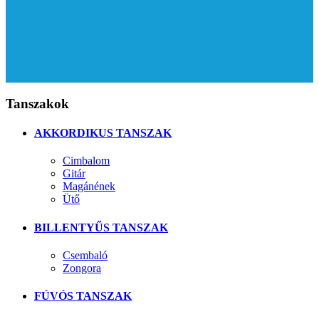
Tanszakok
AKKORDIKUS TANSZAK
Cimbalom
Gitár
Magánének
Ütő
BILLENTYŰS TANSZAK
Csembaló
Zongora
FÚVÓS TANSZAK