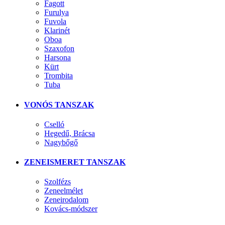
Fagott
Furulya
Fuvola
Klarinét
Oboa
Szaxofon
Harsona
Kürt
Trombita
Tuba
VONÓS TANSZAK
Cselló
Hegedű, Brácsa
Nagybőgő
ZENEISMERET TANSZAK
Szolfézs
Zeneelmélet
Zeneirodalom
Kovács-módszer