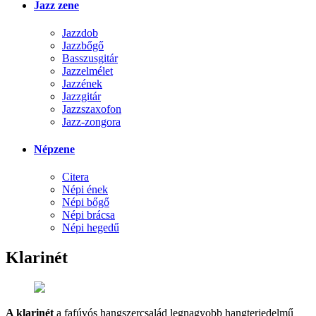
Jazz zene
Jazzdob
Jazzbőgő
Basszusgitár
Jazzelmélet
Jazzének
Jazzgitár
Jazzszaxofon
Jazz-zongora
Népzene
Citera
Népi ének
Népi bőgő
Népi brácsa
Népi hegedű
Klarinét
A klarinét
a fafúvós hangszercsalád legnagyobb hangterjedelmű