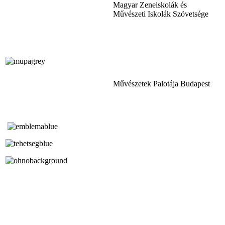
Magyar Zeneiskolák és
Művészeti Iskolák Szövetsége
Művészetek Palotája Budapest
Tóth Aladár Zeneiskola
Alapfokú Művészeti Iskola
Az Oktatási Hivatal Bázisintézménye
Akkreditált Kiváló Tehetségpont
A Liszt Ferenc Zeneművészeti Egyetem
a Debreceni Egyetem és a
Pécsi Tudományegyetem Partneriskolája