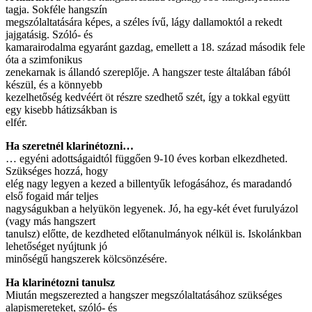
tagja. Sokféle hangszín
megszólaltatására képes, a széles ívű, lágy dallamoktól a rekedt
jajgatásig. Szóló- és
kamarairodalma egyaránt gazdag, emellett a 18. század második fele
óta a szimfonikus
zenekarnak is állandó szereplője. A hangszer teste általában fából
készül, és a könnyebb
kezelhetőség kedvéért öt részre szedhető szét, így a tokkal együtt
egy kisebb hátizsákban is
elfér.
Ha szeretnél klarinétozni…
… egyéni adottságaidtól függően 9-10 éves korban elkezdheted.
Szükséges hozzá, hogy
elég nagy legyen a kezed a billentyűk lefogásához, és maradandó
első fogaid már teljes
nagyságukban a helyükön legyenek. Jó, ha egy-két évet furulyázol
(vagy más hangszert
tanulsz) előtte, de kezdheted előtanulmányok nélkül is. Iskolánkban
lehetőséget nyújtunk jó
minőségű hangszerek kölcsönzésére.
Ha klarinétozni tanulsz
Miután megszerezted a hangszer megszólaltatásához szükséges
alapismereteket, szóló- és