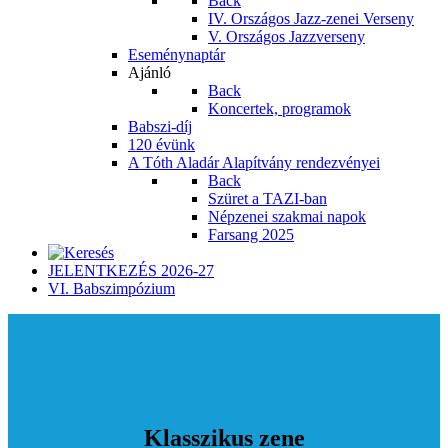
Back
IV. Országos Jazz-zenei Verseny
V. Országos Jazzverseny
Eseménynaptár
Ajánló
Back
Koncertek, programok
Babszi-díj
120 évünk
A Tóth Aladár Alapítvány rendezvényei
Back
Szüret a TAZI-ban
Népzenei szakmai napok
Farsang 2025
JELENTKEZÉS 2026-27
VI. Babszimpózium
Klasszikus zene